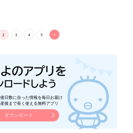
2
3
4
5
>
生後日数に合った情報を毎日お届け
ら産後まで長く使える無料アプリ
ダウンロード