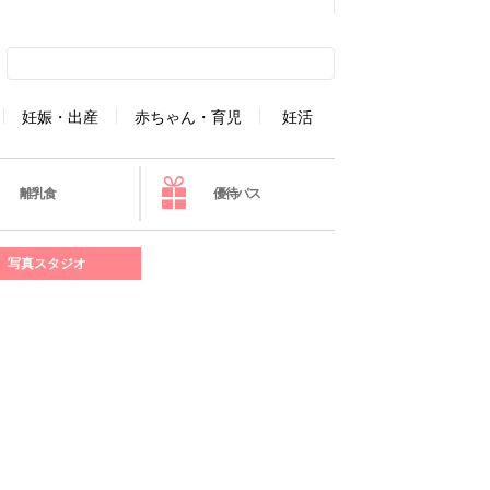
妊娠・出産
赤ちゃん・育児
妊活
離乳食
優待パス
写真スタジオ