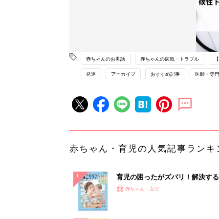
赤ちゃんのお世話
赤ちゃんの病気・トラブル
【
発達
アーカイブ
おすすめ記事
医師・専
赤ちゃん・育児の人気記事ランキ
育児の困ったがズバリ！解決する
『ひよこクラブ 夏号』 4カ月～
赤ちゃん・育児
になるまで、育児に役立つ情報が
ぱい！