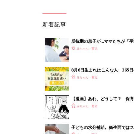
新着記事
反抗期の息子が...ママたちが「
赤ちゃん・育児
8月6日生まれはこんな人 365
赤ちゃん・育児
【漫画】あれ、どうして？ 保
がする……！『ふうふう子育て ＃
赤ちゃん・育児
子どもの水分補給。衛生面ではス
く3つのコツとは？【専門家監修