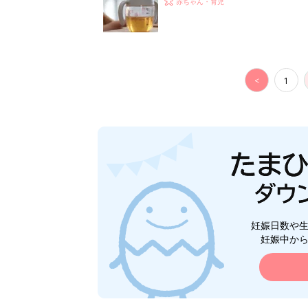
赤ちゃん・育児
<
1
妊娠日数や
妊娠中か