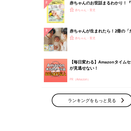
赤ちゃんのお世話まるわかり！『
てのひよこクラブ 夏号』〈巻頭
赤ちゃん・育児
集〉初めての授乳がうまくいく！
っぱい・ミルクの基本と夏のトラ
解決テク
赤ちゃんが生まれたら！2冊の「
ひよ」
赤ちゃん・育児
【毎日変わる】Amazonタイム
が見逃せない！
PR（Amazon）
ランキングをもっと見る