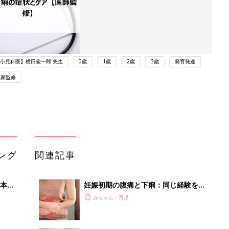
小児科医】横田俊一郎 先生
0歳
1歳
2歳
3歳
発育発達
門家監修
ング
関連記事
本
妊娠初期の腹痛と下痢：同じ経験をし
2才
た方いますか？－”まいにちのたまひ
赤ちゃん・育児
いっ
よ”の体験談