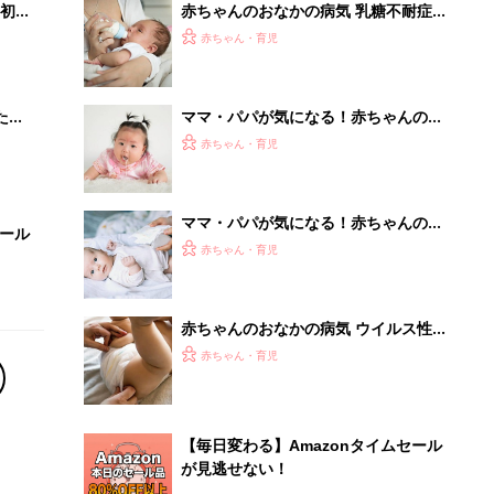
初め
赤ちゃんのおなかの病気 乳糖不耐症
大特
の症状とケア【医師監修】
赤ちゃん・育児
 お
ブル
たま
ママ・パパが気になる！赤ちゃんのお
なかの症状 生理的嘔吐 【医師監修】
赤ちゃん・育児
ママ・パパが気になる！赤ちゃんのお
セール
なかの症状 生理的便秘 【医師監修】
赤ちゃん・育児
赤ちゃんのおなかの病気 ウイルス性
胃腸炎・乳児下痢症の症状とケア【医
赤ちゃん・育児
師監修】
【毎日変わる】Amazonタイムセール
が見逃せない！