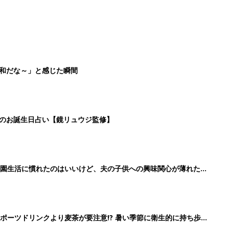
平和だな～」と感じた瞬間
日のお誕生日占い【鏡リュウジ監修】
育園生活に慣れたのはいいけど、夫の子供への興味関心が薄れた気
91』
ポーツドリンクより麦茶が要注意!? 暑い季節に衛生的に持ち歩
】