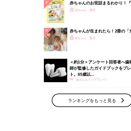
赤ちゃんのお世話まるわかり！『
てのひよこクラブ 夏号』〈巻頭
赤ちゃん・育児
集〉初めての授乳がうまくいく！
っぱい・ミルクの基本と夏のトラ
解決テク
赤ちゃんが生まれたら！2冊の「
ひよ」
赤ちゃん・育児
＜約1分＞アンケート回答者へ歯
師が監修したガイドブックをプレ
ト。65歳以...
PR（あんしんインプラント）
ランキングをもっと見る