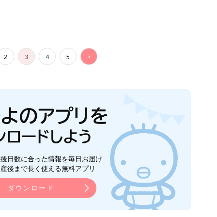
2
3
4
5
>
生後日数に合った情報を毎日お届け
ら産後まで長く使える無料アプリ
ダウンロード