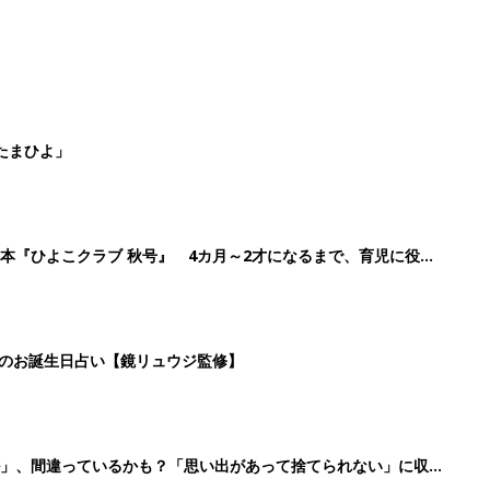
たまひよ」
本『ひよこクラブ 秋号』 4カ月～2才になるまで、育児に役立
日のお誕生日占い【鏡リュウジ監修】
ル」、間違っているかも？「思い出があって捨てられない」に収納