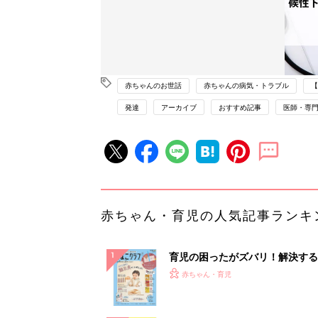
赤ちゃんのお世話
赤ちゃんの病気・トラブル
【
発達
アーカイブ
おすすめ記事
医師・専
赤ちゃん・育児の人気記事ランキ
育児の困ったがズバリ！解決する
『ひよこクラブ 秋号』 4カ月～
赤ちゃん・育児
になるまで、育児に役立つ情報が
ぱい！