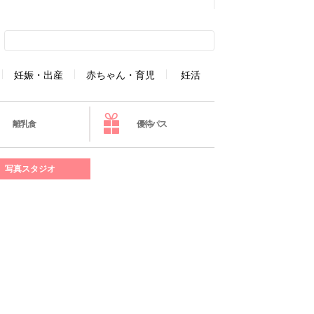
妊娠・出産
赤ちゃん・育児
妊活
離乳食
優待パス
写真スタジオ