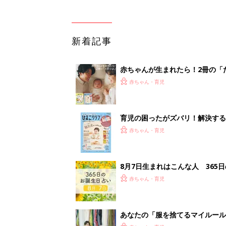
新着記事
赤ちゃんが生まれたら！2冊の「
赤ちゃん・育児
育児の困ったがズバリ！解決する
つ情報がいっぱい！
赤ちゃん・育児
8月7日生まれはこんな人 365
赤ちゃん・育児
あなたの「服を捨てるマイルー
スタイリストが喝！