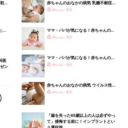
初め
赤ちゃんのおなかの病気 乳糖不耐症
大特
の症状とケア【医師監修】
赤ちゃん・育児
 お
ブル
たま
ママ・パパが気になる！赤ちゃんのお
なかの症状 生理的嘔吐 【医師監修】
赤ちゃん・育児
ママ・パパが気になる！赤ちゃんのお
科医
なかの症状 生理的便秘 【医師監修】
赤ちゃん・育児
ゼン
赤ちゃんのおなかの病気 ウイルス性
胃腸炎・乳児下痢症の症状とケア【医
赤ちゃん・育児
師監修】
「歯を失った65歳以上の人は必ずやっ
て」後悔する前に！インプラントとい
う選択肢。