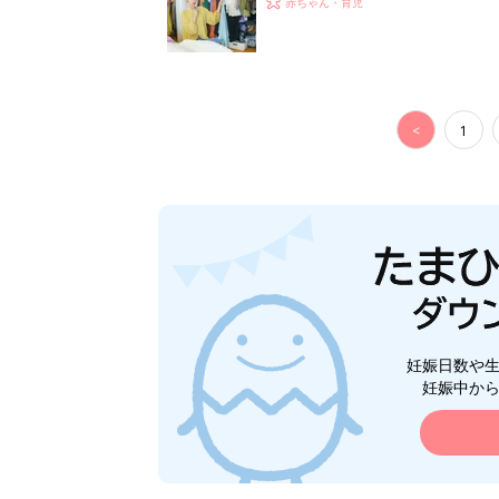
赤ちゃん・育児
<
1
妊娠日数や
妊娠中か