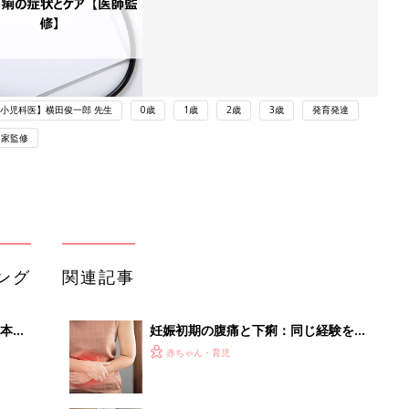
小児科医】横田俊一郎 先生
0歳
1歳
2歳
3歳
発育発達
門家監修
ング
関連記事
本
妊娠初期の腹痛と下痢：同じ経験をし
2才
た方いますか？－”まいにちのたまひ
赤ちゃん・育児
いっ
よ”の体験談