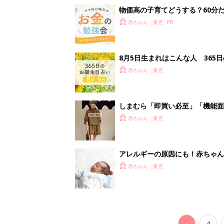
赤ちゃん・育児
<
4
妊娠日数や
妊娠中か