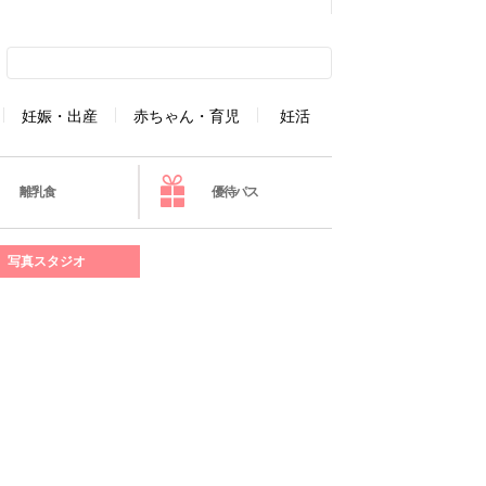
妊娠・出産
赤ちゃん・育児
妊活
離乳食
優待パス
写真スタジオ