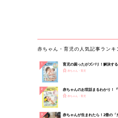
赤ちゃんのお世話まるわかり！『
てのひよこクラブ 夏号』〈巻頭
赤ちゃん・育児
集〉初めての授乳がうまくいく！
っぱい・ミルクの基本と夏のトラ
解決テク
赤ちゃんが生まれたら！2冊の「
ひよ」
赤ちゃん・育児
【毎日変わる】Amazonタイム
が見逃せない！
PR（Amazon）
ランキングをもっと見る