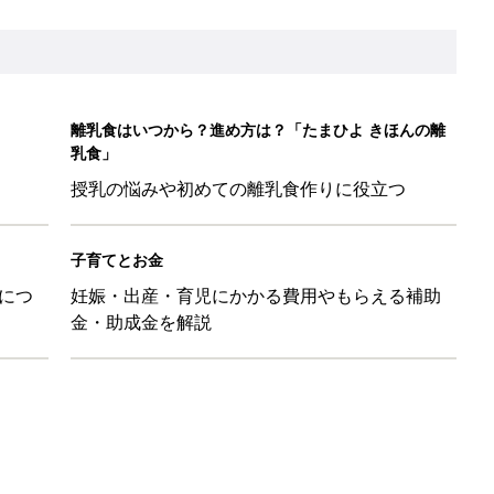
だけの【無料】お金の勉強会
日のお誕生日占い【鏡リュウジ監修】
も◎」SNSで超話題！夏必須のラッシュガード5選
を守るためにやっておきたいダニ対策５【専門家】