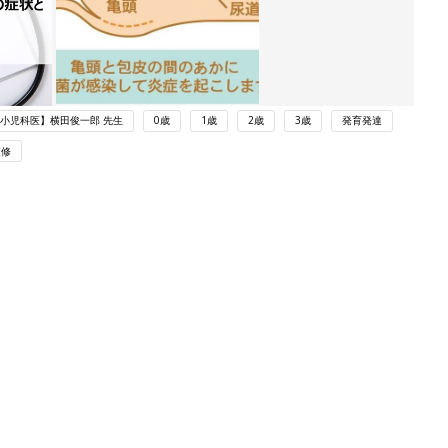
小児科医】横田俊一郎 先生
0歳
1歳
2歳
3歳
発育発達
監修
ング
関連記事
本
男の子の赤ちゃんの泌尿器・性器の病
2才
気 包茎の症状とケア【医師監修】
赤ちゃん・育児
いっ