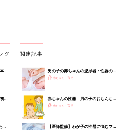
初め
赤ちゃんの性器 男の子のおちんちん
大特
について教えて！【医師監修】
赤ちゃん・育児
 お
ブル
たま
【医師監修】わが子の性器に悩むママ
必見！男の子赤ちゃんの性器の病気を
赤ちゃん・育児
小児科医が解説
ママ・パパが気になる！男の子の赤ち
セール
ゃんの性器の症状 恥垢 【医師監修】
赤ちゃん・育児
男の子の赤ちゃんの泌尿器・性器の病
気 尿道下裂の症状とケア【医師監
赤ちゃん・育児
修】
「イソジン®クリアうがい薬」といっ
しょに「うがいパワー」で一年中！
健やか