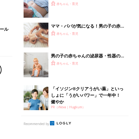
PR（iNova｜Hugkum）
Recommended by
離乳食はいつから？進め方は？「たまひよ きほんの離
乳食」
授乳の悩みや初めての離乳食作りに役立つ
子育てとお金
につ
妊娠・出産・育児にかかる費用やもらえる補助
金・助成金を解説