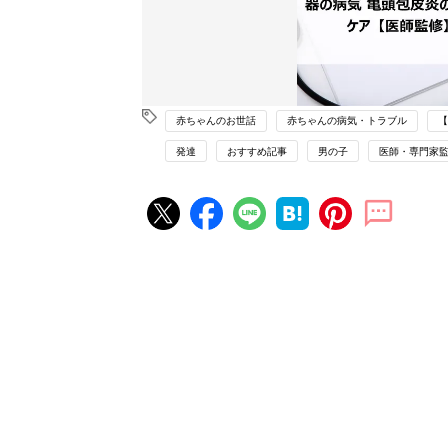
赤ちゃんのお世話
赤ちゃんの病気・トラブル
【
発達
おすすめ記事
男の子
医師・専門家
赤ちゃん・育児の人気記事ランキ
育児の困ったがズバリ！解決する
『ひよこクラブ 夏号』 4カ月～
赤ちゃん・育児
になるまで、育児に役立つ情報が
ぱい！