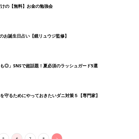
5
6
7
8
>
生後日数に合った情報を毎日お届け
ら産後まで長く使える無料アプリ
ダウンロード