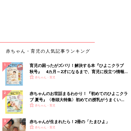
赤ちゃん・育児の人気記事ランキング
育児の困ったがズバリ！解決する本『ひよこクラブ
秋号』 4カ月～2才になるまで、育児に役立つ情報が
いっぱい！
赤ちゃん・育児
赤ちゃんのお世話まるわかり！『初めてのひよこクラ
ブ 夏号』〈巻頭大特集〉初めての授乳がうまくい
く！ おっぱい・ミルクの基本と夏のトラブル 解決テ
赤ちゃん・育児
ク
赤ちゃんが生まれたら！2冊の「たまひよ」
赤ちゃん・育児