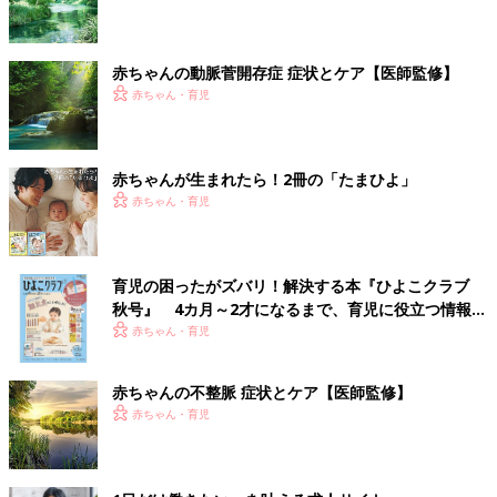
赤ちゃんの動脈菅開存症 症状とケア【医師監修】
赤ちゃん・育児
赤ちゃんが生まれたら！2冊の「たまひよ」
赤ちゃん・育児
育児の困ったがズバリ！解決する本『ひよこクラブ
秋号』 4カ月～2才になるまで、育児に役立つ情報が
いっぱい！
赤ちゃん・育児
赤ちゃんの不整脈 症状とケア【医師監修】
赤ちゃん・育児