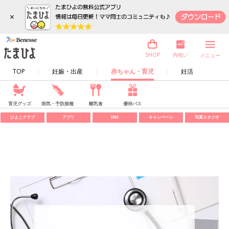
×
内祝い
SHOP
メニュー
TOP
妊娠・出産
赤ちゃん・育児
妊活
育児グッズ
病気・予防接種
離乳食
優待パス
ひよこクラブ
アプリ
SNS
キャンペーン
写真スタジオ