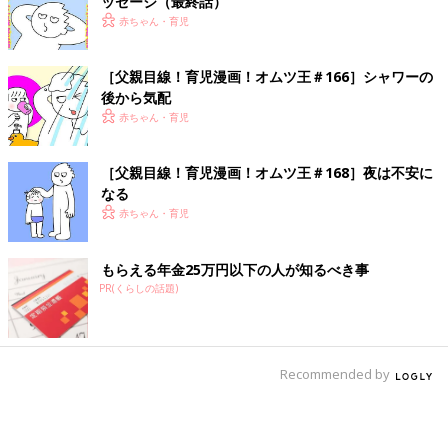
ッセージ（最終話）
赤ちゃん・育児
［父親目線！育児漫画！オムツ王＃166］シャワーの
後から気配
赤ちゃん・育児
［父親目線！育児漫画！オムツ王＃168］夜は不安に
なる
赤ちゃん・育児
もらえる年金25万円以下の人が知るべき事
PR(くらしの話題)
Recommended by