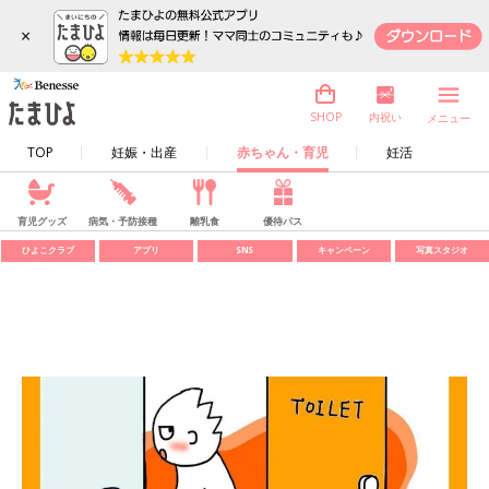
×
内祝い
SHOP
メニュー
TOP
妊娠・出産
赤ちゃん・育児
妊活
育児グッズ
病気・予防接種
離乳食
優待パス
ひよこクラブ
アプリ
SNS
キャンペーン
写真スタジオ