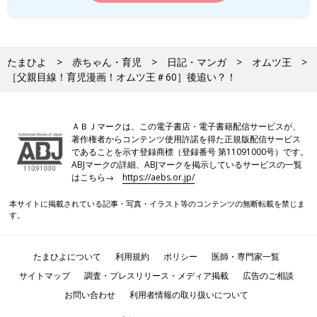
たまひよ
赤ちゃん・育児
日記・マンガ
オムツ王
［父親目線！育児漫画！オムツ王＃60］後追い？！
ＡＢＪマークは、この電子書店・電子書籍配信サービスが、
著作権者からコンテンツ使用許諾を得た正規版配信サービス
であることを示す登録商標（登録番号 第11091000号）です。
ABJマークの詳細、ABJマークを掲示しているサービスの一覧
はこちら→
https://aebs.or.jp/
本サイトに掲載されている記事・写真・イラスト等のコンテンツの無断転載を禁じま
す。
たまひよについて
利用規約
ポリシー
医師・専門家一覧
サイトマップ
調査・プレスリリース・メディア掲載
広告のご相談
お問い合わせ
利用者情報の取り扱いについて