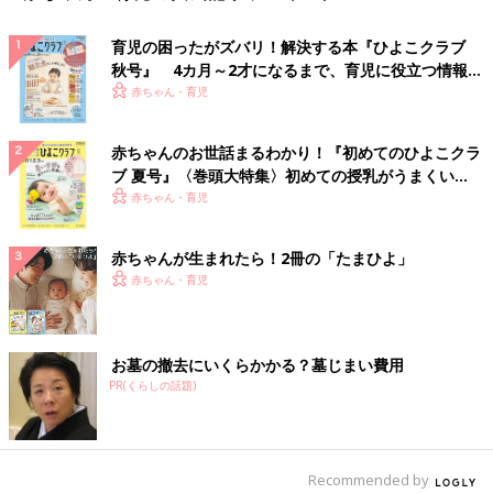
育児の困ったがズバリ！解決する本『ひよこクラブ
秋号』 4カ月～2才になるまで、育児に役立つ情報が
いっぱい！
赤ちゃん・育児
赤ちゃんのお世話まるわかり！『初めてのひよこクラ
ブ 夏号』〈巻頭大特集〉初めての授乳がうまくい
く！ おっぱい・ミルクの基本と夏のトラブル 解決テ
赤ちゃん・育児
ク
赤ちゃんが生まれたら！2冊の「たまひよ」
赤ちゃん・育児
お墓の撤去にいくらかかる？墓じまい費用
PR(くらしの話題)
Recommended by