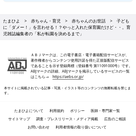
たまひよ
赤ちゃん・育児
赤ちゃんのお世話
子ども
に「ダメー！」を言わせる！？やっと入れた保育園だけど・・。育
児雑誌編集者の「私が転園を決めるまで」
ＡＢＪマークは、この電子書店・電子書籍配信サービスが、
著作権者からコンテンツ使用許諾を得た正規版配信サービス
であることを示す登録商標（登録番号 第11091000号）です。
ABJマークの詳細、ABJマークを掲示しているサービスの一覧
はこちら→
https://aebs.or.jp/
本サイトに掲載されている記事・写真・イラスト等のコンテンツの無断転載を禁じま
す。
たまひよについて
利用規約
ポリシー
医師・専門家一覧
サイトマップ
調査・プレスリリース・メディア掲載
広告のご相談
お問い合わせ
利用者情報の取り扱いについて