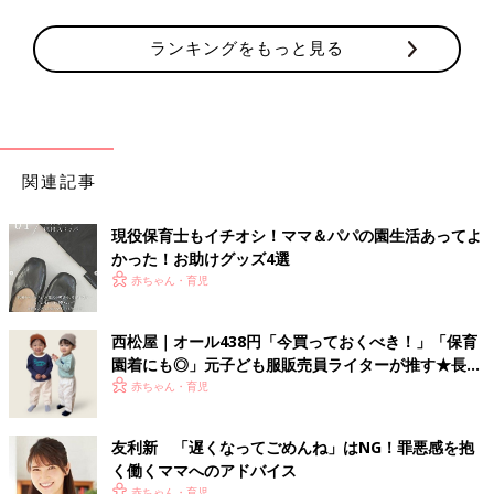
ランキングをもっと見る
関連記事
現役保育士もイチオシ！ママ＆パパの園生活あってよ
かった！お助けグッズ4選
赤ちゃん・育児
西松屋｜オール438円「今買っておくべき！」「保育
園着にも◎」元子ども服販売員ライターが推す★長袖
Tシャツ5選
赤ちゃん・育児
友利新 「遅くなってごめんね」はNG！罪悪感を抱
く働くママへのアドバイス
赤ちゃん・育児