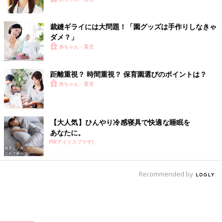
裁縫ギライには大問題！「園グッズは手作りしなきゃ
ダメ？」
赤ちゃん・育児
距離重視？ 時間重視？ 保育園選びのポイントは？
赤ちゃん・育児
【大人気】ひんやり冷感寝具で快適な睡眠を
あなたに。
PR(アイリスプラザ)
Recommended by