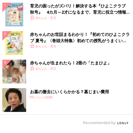
育児の困ったがズバリ！解決する本『ひよこクラブ
秋号』 4カ月～2才になるまで、育児に役立つ情報が
いっぱい！
赤ちゃん・育児
赤ちゃんのお世話まるわかり！『初めてのひよこクラ
ブ 夏号』〈巻頭大特集〉初めての授乳がうまくい
く！ おっぱい・ミルクの基本と夏のトラブル 解決テ
赤ちゃん・育児
ク
赤ちゃんが生まれたら！2冊の「たまひよ」
赤ちゃん・育児
お墓の撤去にいくらかかる？墓じまい費用
PR(くらしの話題)
Recommended by