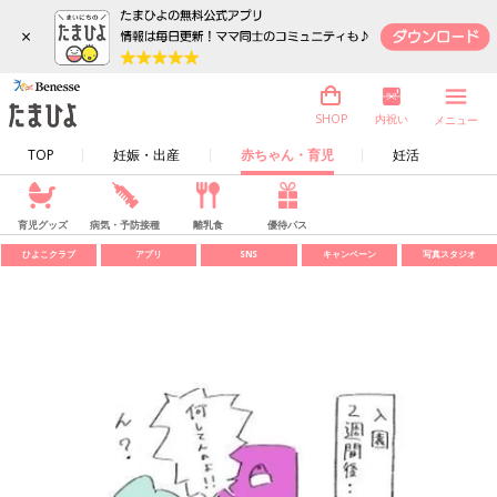
×
内祝い
SHOP
メニュー
TOP
妊娠・出産
赤ちゃん・育児
妊活
育児グッズ
病気・予防接種
離乳食
優待パス
ひよこクラブ
アプリ
SNS
キャンペーン
写真スタジオ