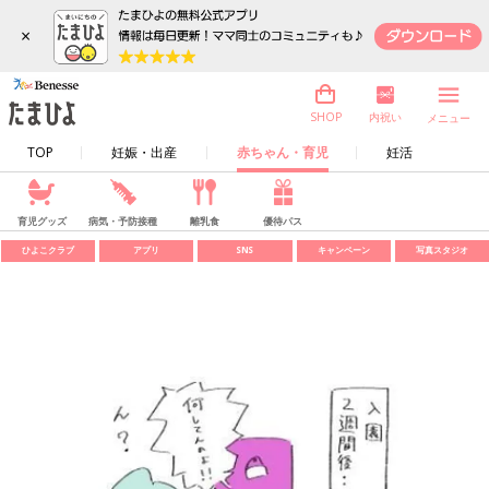
×
内祝い
SHOP
メニュー
TOP
妊娠・出産
赤ちゃん・育児
妊活
育児グッズ
病気・予防接種
離乳食
優待パス
ひよこクラブ
アプリ
SNS
キャンペーン
写真スタジオ