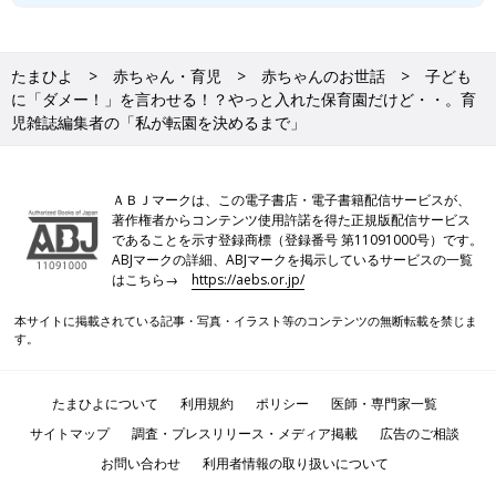
たまひよ
赤ちゃん・育児
赤ちゃんのお世話
子ども
に「ダメー！」を言わせる！？やっと入れた保育園だけど・・。育
児雑誌編集者の「私が転園を決めるまで」
ＡＢＪマークは、この電子書店・電子書籍配信サービスが、
著作権者からコンテンツ使用許諾を得た正規版配信サービス
であることを示す登録商標（登録番号 第11091000号）です。
ABJマークの詳細、ABJマークを掲示しているサービスの一覧
はこちら→
https://aebs.or.jp/
本サイトに掲載されている記事・写真・イラスト等のコンテンツの無断転載を禁じま
す。
たまひよについて
利用規約
ポリシー
医師・専門家一覧
サイトマップ
調査・プレスリリース・メディア掲載
広告のご相談
お問い合わせ
利用者情報の取り扱いについて