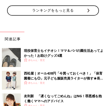
ランキングをもっと見る
関連記事
現役保育士もイチオシ！ママ＆パパの園生活あってよ
かった！お助けグッズ4選
赤ちゃん・育児
西松屋｜オール438円「今買っておくべき！」「保育
園着にも◎」元子ども服販売員ライターが推す★長袖
Tシャツ5選
赤ちゃん・育児
友利新 「遅くなってごめんね」はNG！罪悪感を抱
く働くママへのアドバイス
赤ちゃん・育児