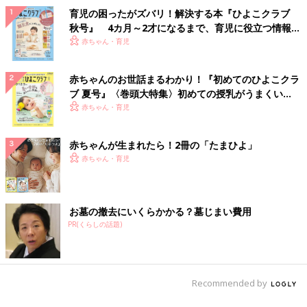
育児の困ったがズバリ！解決する本『ひよこクラブ
秋号』 4カ月～2才になるまで、育児に役立つ情報が
いっぱい！
赤ちゃん・育児
赤ちゃんのお世話まるわかり！『初めてのひよこクラ
ブ 夏号』〈巻頭大特集〉初めての授乳がうまくい
く！ おっぱい・ミルクの基本と夏のトラブル 解決テ
赤ちゃん・育児
ク
赤ちゃんが生まれたら！2冊の「たまひよ」
赤ちゃん・育児
お墓の撤去にいくらかかる？墓じまい費用
PR(くらしの話題)
Recommended by