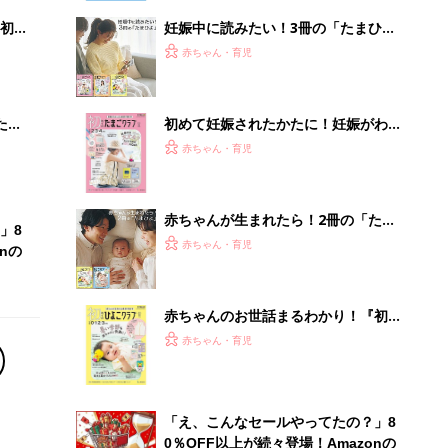
初め
妊娠中に読みたい！3冊の「たまひ
大特
よ」
赤ちゃん・育児
 お
ブル
たま
初めて妊娠されたかたに！妊娠がわか
ったら最初に読む本『初めてのたまご
赤ちゃん・育児
クラブ 夏号』
赤ちゃんが生まれたら！2冊の「たま
」8
ひよ」
赤ちゃん・育児
nの
赤ちゃんのお世話まるわかり！『初め
てのひよこクラブ 夏号』〈巻頭大特
赤ちゃん・育児
集〉初めての授乳がうまくいく！ お
っぱい・ミルクの基本と夏のトラブル
解決テク
「え、こんなセールやってたの？」8
0％OFF以上が続々登場！Amazonの