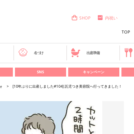
SHOP
内祝い
TOP
き
名づけ
出産準備
SNS
キャンペーン
ォ
[10年ぶりに出産しました#104] 託児つき美容院へ行ってきました！