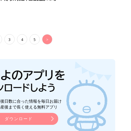
3
4
5
>
生後日数に合った情報を毎日お届け
ら産後まで長く使える無料アプリ
ダウンロード