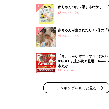
赤ちゃんのお世話まるわかり！『
てのひよこクラブ 夏号』〈巻頭
赤ちゃん・育児
集〉初めての授乳がうまくいく！
っぱい・ミルクの基本と夏のトラ
解決テク
赤ちゃんが生まれたら！2冊の「
ひよ」
赤ちゃん・育児
「え、こんなセールやってたの？
0％OFF以上が続々登場！Amazo
本気が...
PR（Amazon）
ランキングをもっと見る