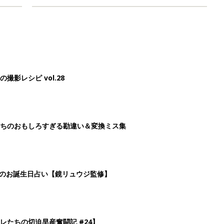
影レシピ vol.28
ちのおもしろすぎる勘違い＆変換ミス集
日のお誕生日占い【鏡リュウジ監修】
レたちの切迫早産奮闘記 #24】