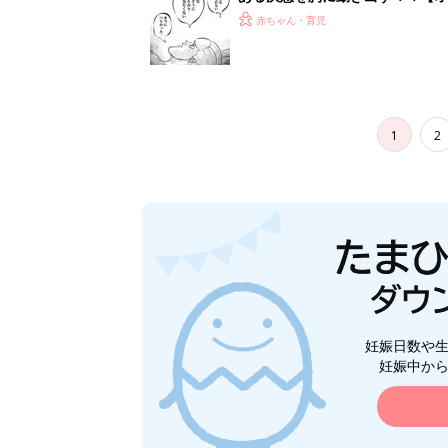
赤ちゃん・育児
1
2
妊娠日数や
妊娠中か