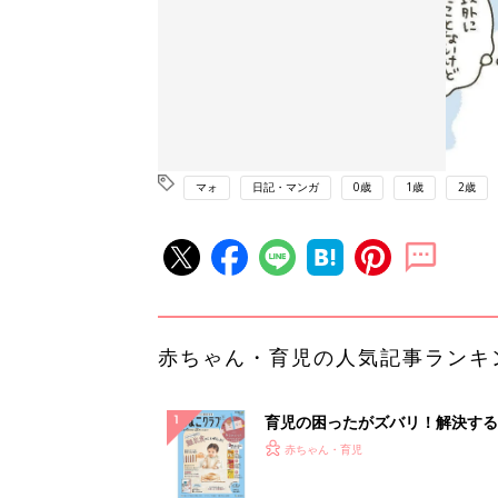
マォ
日記・マンガ
0歳
1歳
2歳
赤ちゃん・育児の人気記事ランキ
育児の困ったがズバリ！解決する
『ひよこクラブ 秋号』 4カ月～
赤ちゃん・育児
になるまで、育児に役立つ情報が
ぱい！