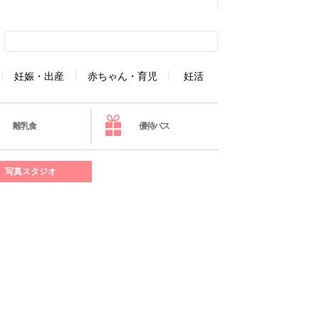
妊娠・出産
赤ちゃん・育児
妊活
離乳食
優待パス
写真スタジオ