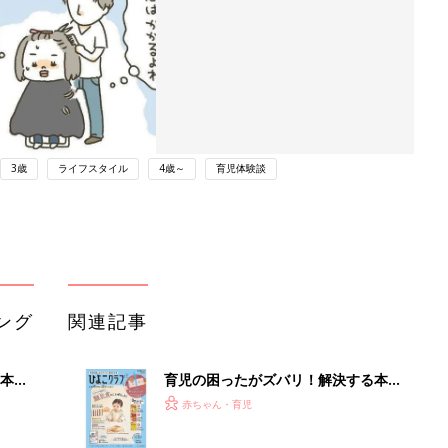
3歳
ライフスタイル
4歳～
育児体験談
ング
関連記事
本
育児の困ったがズバリ！解決する本
2才
『ひよこクラブ 秋号』 4カ月～2才
赤ちゃん・育児
いっ
になるまで、育児に役立つ情報がいっ
ぱい！