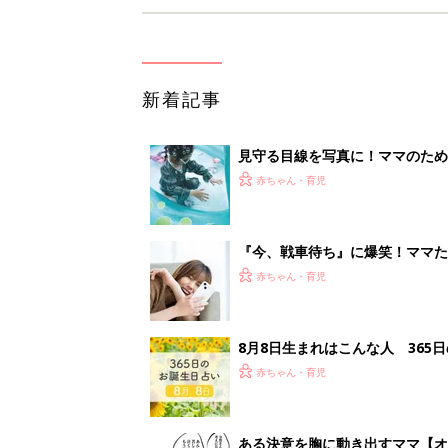
新着記事
見守る目線を写真に！ママのための撮
赤ちゃん・育児
『今、戦車待ち』に爆笑！ママた
赤ちゃん・育児
8月8日生まれはこんな人 365
赤ちゃん・育児
ある決意を胸に動き出すママ【オ