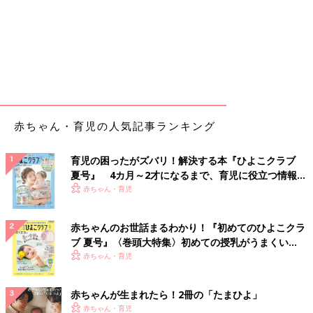
赤ちゃん・育児の人気記事ランキング
育児の困ったがズバリ！解決する本『ひよこクラブ
夏号』 4カ月～2才になるまで、育児に役立つ情報が
いっぱい！
赤ちゃん・育児
赤ちゃんのお世話まるわかり！『初めてのひよこクラ
ブ 夏号』〈巻頭大特集〉初めての授乳がうまくい
く！ おっぱい・ミルクの基本と夏のトラブル 解決テ
赤ちゃん・育児
ク
赤ちゃんが生まれたら！2冊の「たまひよ」
赤ちゃん・育児