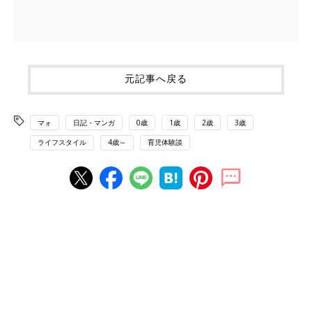
元記事へ戻る
マォ
日記・マンガ
0歳
1歳
2歳
3歳
ライフスタイル
4歳～
育児体験談