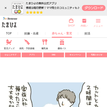
×
内祝い
SHOP
メニュー
TOP
妊娠・出産
赤ちゃん・育児
妊活
育児グッズ
病気・予防接種
離乳食
優待パス
ひよこクラブ
アプリ
SNS
キャンペーン
写真スタジオ