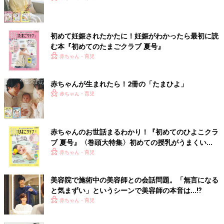
初めて妊娠されたかたに！妊娠がわかったら最初に読
む本『初めてのたまごクラブ 夏号』
赤ちゃん・育児
赤ちゃんが生まれたら！2冊の「たまひよ」
赤ちゃん・育児
赤ちゃんのお世話まるわかり！『初めてのひよこクラ
ブ 夏号』〈巻頭大特集〉初めての授乳がうまくい
く！ おっぱい・ミルクの基本と夏のトラブル 解決テ
赤ちゃん・育児
ク
美容院で施術中の美容師との会話問題。「無言になる
と気まずい」というシーンで美容師の本音は…⁉
赤ちゃん・育児