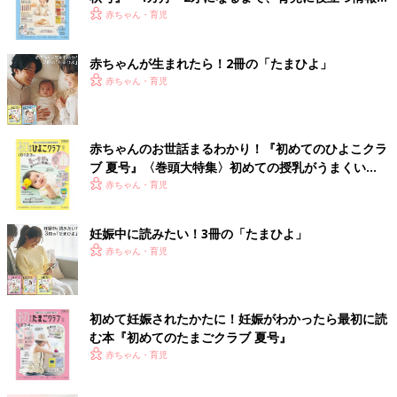
いっぱい！
赤ちゃん・育児
赤ちゃんが生まれたら！2冊の「たまひよ」
赤ちゃん・育児
赤ちゃんのお世話まるわかり！『初めてのひよこクラ
ブ 夏号』〈巻頭大特集〉初めての授乳がうまくい
く！ おっぱい・ミルクの基本と夏のトラブル 解決テ
赤ちゃん・育児
ク
妊娠中に読みたい！3冊の「たまひよ」
赤ちゃん・育児
初めて妊娠されたかたに！妊娠がわかったら最初に読
む本『初めてのたまごクラブ 夏号』
赤ちゃん・育児