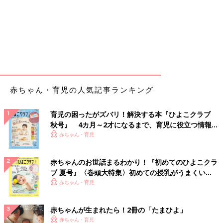
赤ちゃん・育児の人気記事ランキング
育児の困ったがズバリ！解決する本『ひよこクラブ
秋号』 4カ月～2才になるまで、育児に役立つ情報が
いっぱい！
赤ちゃん・育児
赤ちゃんのお世話まるわかり！『初めてのひよこクラ
ブ 夏号』〈巻頭大特集〉初めての授乳がうまくい
く！ おっぱい・ミルクの基本と夏のトラブル 解決テ
赤ちゃん・育児
ク
赤ちゃんが生まれたら！2冊の「たまひよ」
赤ちゃん・育児