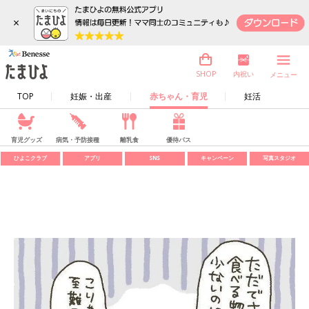
×
内祝い
SHOP
メニュー
TOP
妊娠・出産
赤ちゃん・育児
妊活
育児グッズ
病気・予防接種
離乳食
優待パス
ひよこクラブ
アプリ
SNS
キャンペーン
写真スタジオ