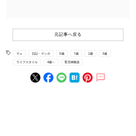
元記事へ戻る
マォ
日記・マンガ
0歳
1歳
2歳
3歳
ライフスタイル
4歳～
育児体験談