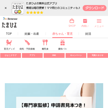
×
内祝い
SHOP
メニュー
TOP
妊娠・出産
赤ちゃん・育児
妊活
育児グッズ
病気・予防接種
離乳食
優待パス
ひよこクラブ
アプリ
SNS
キャンペーン
写真スタジオ