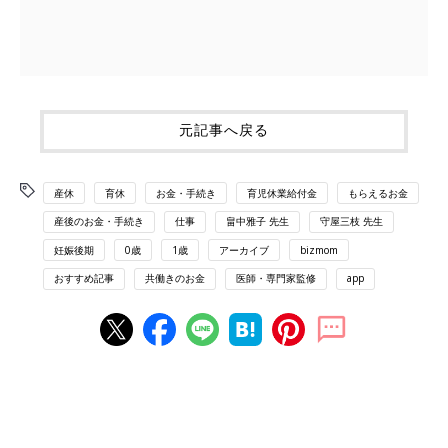
元記事へ戻る
産休
育休
お金・手続き
育児休業給付金
もらえるお金
産後のお金・手続き
仕事
畠中雅子 先生
守屋三枝 先生
妊娠後期
0歳
1歳
アーカイブ
bizmom
おすすめ記事
共働きのお金
医師・専門家監修
app