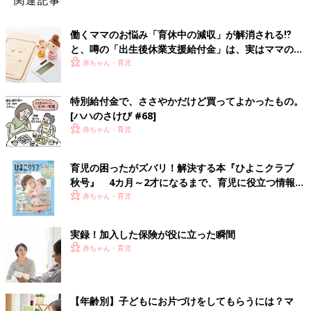
働くママのお悩み「育休中の減収」が解消される⁉
と、噂の「出生後休業支援給付金」は、実はママのみ
では給付されない…専門家に聞く
赤ちゃん・育児
特別給付金で、ささやかだけど買ってよかったもの。
[ハハのさけび #68]
赤ちゃん・育児
育児の困ったがズバリ！解決する本『ひよこクラブ
秋号』 4カ月～2才になるまで、育児に役立つ情報が
いっぱい！
赤ちゃん・育児
実録！加入した保険が役に立った瞬間
赤ちゃん・育児
【年齢別】子どもにお片づけをしてもらうには？マ