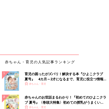
赤ちゃん・育児の人気記事ランキング
育児の困ったがズバリ！解決する本『ひよこクラブ
夏号』 4カ月～2才になるまで、育児に役立つ情報が
いっぱい！
赤ちゃん・育児
赤ちゃんのお世話まるわかり！『初めてのひよこクラ
ブ 夏号』〈巻頭大特集〉初めての授乳がうまくい
く！ おっぱい・ミルクの基本と夏のトラブル 解決テ
赤ちゃん・育児