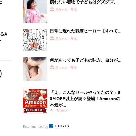
本気が...
PR（Amazon）
Recommended by
離乳食はいつから？進め方は？「たまひよ きほんの離
乳食」
授乳の悩みや初めての離乳食作りに役立つ
子育てとお金
につ
妊娠・出産・育児にかかる費用やもらえる補助
金・助成金を解説