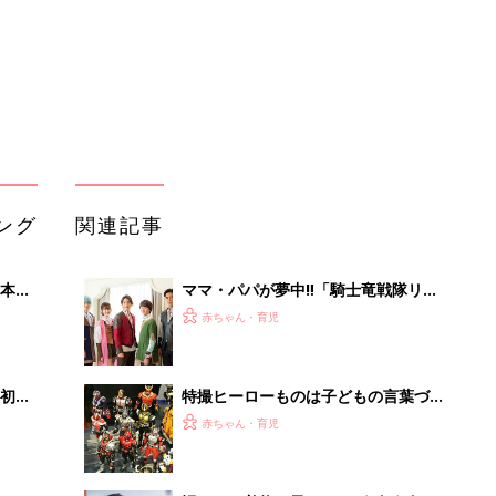
初め
特撮ヒーローものは子どもの言葉づか
大特
いに悪影響!? ドラマのなかの言葉づか
赤ちゃん・育児
 お
い、気になりませんか？
ブル
たま
慣れない着物で子どもはグズグズ、親
はぐったり…『七五三の撮影』失敗あ
赤ちゃん・育児
るある
日常に現れた戦隊ヒーロー【すべてが
るA
はじめて日記#45】
赤ちゃん・育児
い
何があっても子どもの味方。自分が親
になって気づく、親の深い愛とは？
赤ちゃん・育児
「え、こんなセールやってたの？」8
0％OFF以上が続々登場！Amazonの