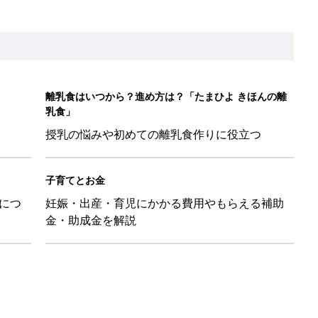
だけの【無料】お金の勉強会
日のお誕生日占い【鏡リュウジ監修】
も◎」SNSで超話題！夏必須のラッシュガード5選
を守るためにやっておきたいダニ対策５【専門家】