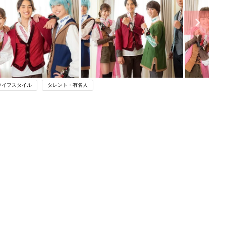
ライフスタイル
タレント・有名人
ング
関連記事
本
ママ・パパが夢中‼「騎士竜戦隊リュ
2才
ウソウジャー」俳優たちの素顔は？
赤ちゃん・育児
いっ