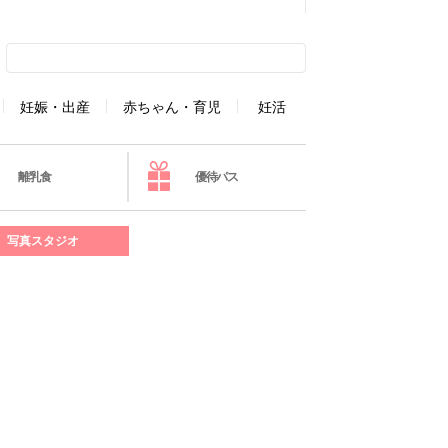
妊娠・出産
赤ちゃん・育児
妊活
離乳食
優待パス
写真スタジオ