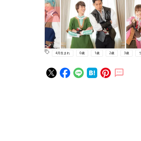
4月生まれ
0歳
1歳
2歳
3歳
赤ちゃん・育児の人気記事ランキ
育児の困ったがズバリ！解決する
『ひよこクラブ 夏号』 4カ月～
赤ちゃん・育児
になるまで、育児に役立つ情報が
ぱい！