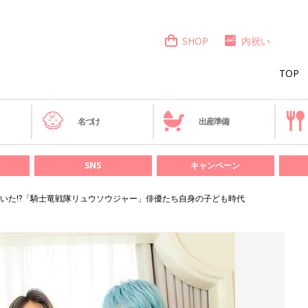
SHOP
内祝い
TOP
き
名づけ
出産準備
SNS
キャンペーン
いた⁉「騎士竜戦隊リュウソウジャー」俳優たち自身の子ども時代