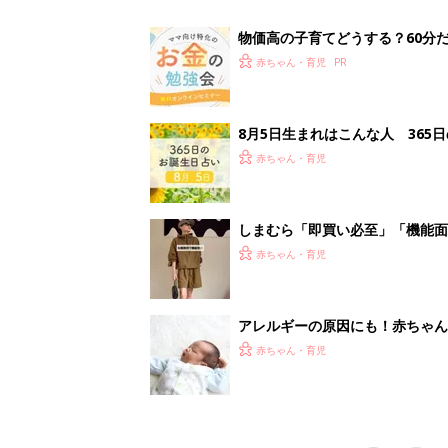
赤ちゃん・育児
<
3
妊娠日数や
妊娠中か