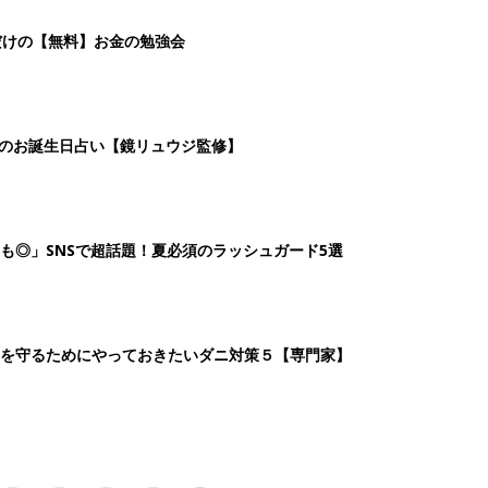
4
5
6
7
>
生後日数に合った情報を毎日お届け
ら産後まで長く使える無料アプリ
ダウンロード