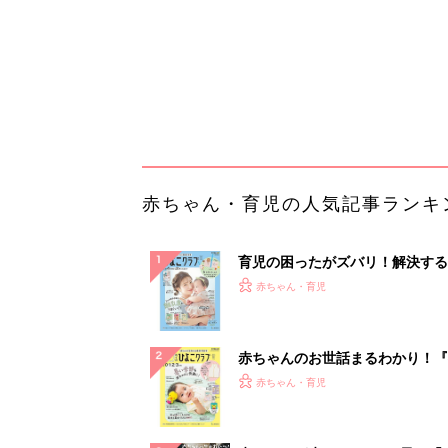
赤ちゃんのお世話まるわかり！『
てのひよこクラブ 夏号』〈巻頭
赤ちゃん・育児
集〉初めての授乳がうまくいく！
っぱい・ミルクの基本と夏のトラ
解決テク
赤ちゃんが生まれたら！2冊の「
ひよ」
赤ちゃん・育児
「今日の目玉商品は？」毎日変わ
mazonタイムセールが見逃せな
PR（Amazon）
ランキングをもっと見る