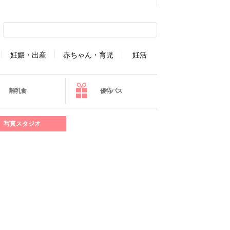
妊娠・出産
赤ちゃん・育児
妊活
離乳食
優待パス
写真スタジオ