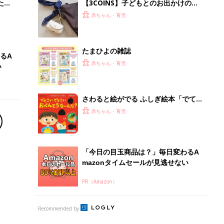
PR（Amazon）
Recommended by
離乳食はいつから？進め方は？「たまひよ きほんの離
乳食」
授乳の悩みや初めての離乳食作りに役立つ
子育てとお金
につ
妊娠・出産・育児にかかる費用やもらえる補助
金・助成金を解説