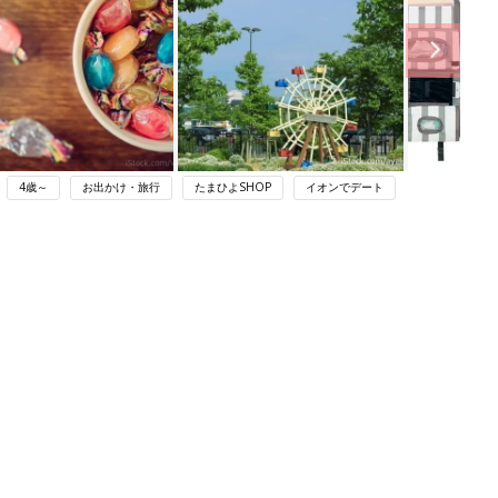
4歳～
お出かけ・旅行
たまひよSHOP
イオンでデート
ング
関連記事
本
ダイソー「子連れドライブにマス
2才
ト！」「こんな使い方があるとは！」
赤ちゃん・育児
いっ
車内用コスパ最強アイテム4選