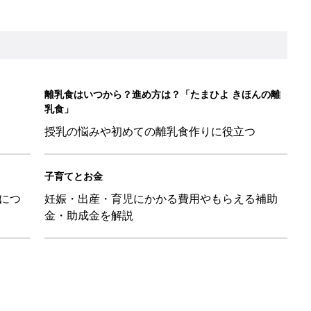
して抗がん剤治療。義眼は7個目。右目摘出から始まった義眼と
4カ月で小児がん判明。「命を守るため」眼球摘出を決断【網膜
ッグにもぴったり」話題のポーチ5選
影レシピ vol.28