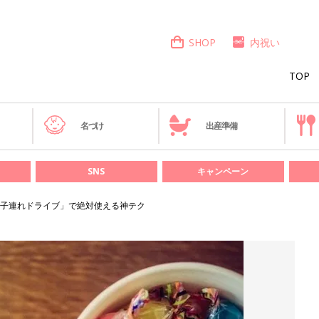
SHOP
内祝い
TOP
き
名づけ
出産準備
SNS
キャンペーン
子連れドライブ」で絶対使える神テク