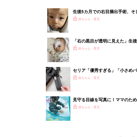
赤ちゃん・育児
1
2
妊娠日数や
妊娠中か