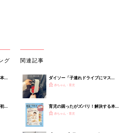
初め
育児の困ったがズバリ！解決する本
大特
『ひよこクラブ 秋号』 4カ月～2才
赤ちゃん・育児
 お
になるまで、育児に役立つ情報がいっ
ブル
ぱい！
たま
【3COINS】子どもとのお出かけの神
アイテム！サッと取り出せるところに
赤ちゃん・育児
常備するのがポイント
たまひよの雑誌
るA
赤ちゃん・育児
い
さわると絵がでる ふしぎ絵本「でて
こい でてこい おべんとうなーん
赤ちゃん・育児
だ？」
「今日の目玉商品は？」毎日変わるA
mazonタイムセールが見逃せない