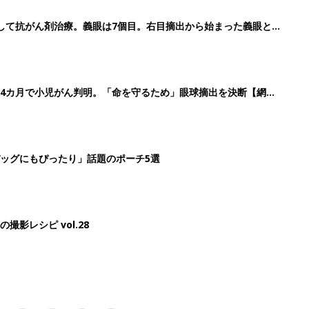
3
4
5
>
生後日数に合った情報を毎日お届け
ら産後まで長く使える無料アプリ
ダウンロード