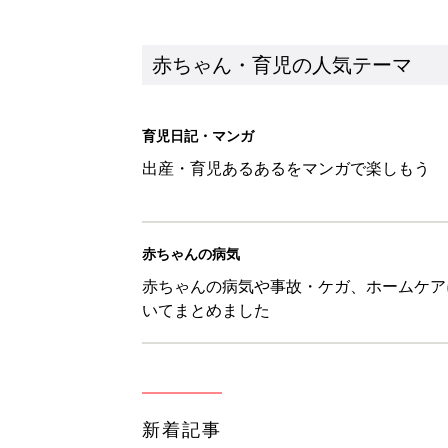
新着記事
生後5カ月での右目摘出手術、そ
の生活【網膜芽細胞腫】
赤ちゃん・育児
「右の黒目が透明に見えた」生後
芽細胞腫】
赤ちゃん・育児
セリア「優秀すぎる」「小さめバ
赤ちゃん・育児
見守る目線を写真に！ママのための撮