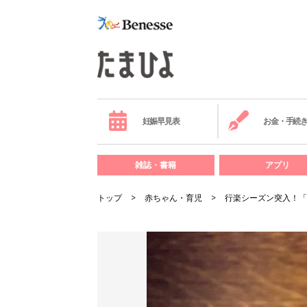
妊娠早見表
お金・手続
雑誌・書籍
アプリ
トップ
赤ちゃん・育児
行楽シーズン突入！「