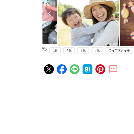
0歳
1歳
2歳
3歳
ライフスタイル
赤ちゃん・育児の人気記事ランキ
育児の困ったがズバリ！解決する
『ひよこクラブ 秋号』 4カ月～
赤ちゃん・育児
になるまで、育児に役立つ情報が
ぱい！