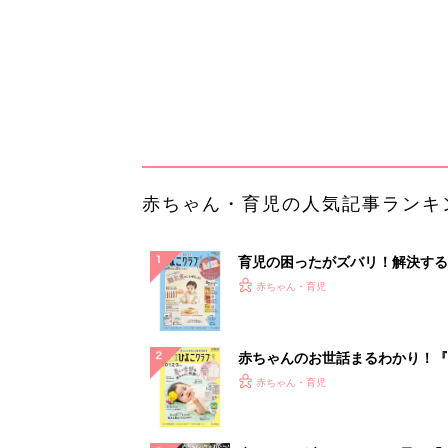
赤ちゃんのお世話まるわかり！『
てのひよこクラブ 夏号』〈巻頭
赤ちゃん・育児
集〉初めての授乳がうまくいく！
っぱい・ミルクの基本と夏のトラ
解決テク
赤ちゃんが生まれたら！2冊の「
ひよ」
赤ちゃん・育児
「今日の目玉商品は？」毎日変わ
mazonタイムセールが見逃せな
PR（Amazon）
ランキングをもっと見る