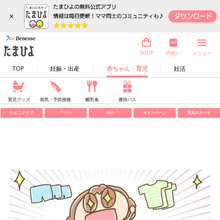
×
内祝い
SHOP
メニュー
TOP
妊娠・出産
赤ちゃん・育児
妊活
育児グッズ
病気・予防接種
離乳食
優待パス
ひよこクラブ
アプリ
SNS
キャンペーン
写真スタジオ