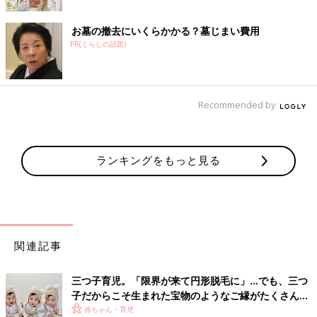
お墓の撤去にいくらかかる？墓じまい費用
PR(くらしの話題)
Recommended by
ランキングをもっと見る
関連記事
三つ子育児。「限界が来て円形脱毛に」…でも、三つ
子だからこそ生まれた宝物のようなご縁がたくさん！
【体験談】
赤ちゃん・育児