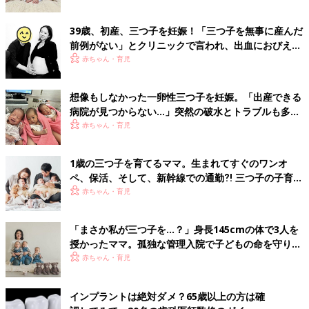
39歳、初産、三つ子を妊娠！「三つ子を無事に産んだ
前例がない」とクリニックで言われ、出血におびえる
日々…【桑子英里アナ・インタビュー】
赤ちゃん・育児
想像もしなかった一卵性三つ子を妊娠。「出産できる
病院が見つからない…」突然の破水とトラブルも多数
経験！【体験談】
赤ちゃん・育児
1歳の三つ子を育てるママ。生まれてすぐのワンオ
ペ、保活、そして、新幹線での通勤⁈ 三つ子の子育て
のリアル【多胎育児体験談】
赤ちゃん・育児
「まさか私が三つ子を…？」身長145cmの体で3人を
授かったママ。孤独な管理入院で子どもの命を守り抜
いた！【多胎インタビュー・前編】
赤ちゃん・育児
インプラントは絶対ダメ？65歳以上の方は確