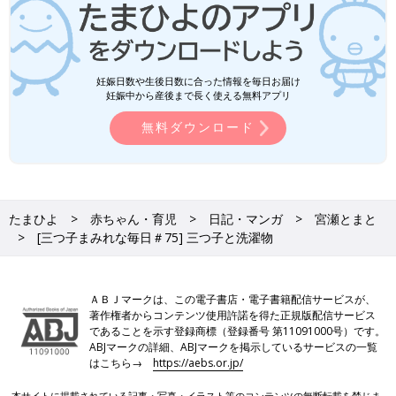
妊娠日数や生後日数に合った情報を毎日お届け
妊娠中から産後まで長く使える無料アプリ
無料ダウンロード
たまひよ
赤ちゃん・育児
日記・マンガ
宮瀬とまと
[三つ子まみれな毎日＃75] 三つ子と洗濯物
ＡＢＪマークは、この電子書店・電子書籍配信サービスが、
著作権者からコンテンツ使用許諾を得た正規版配信サービス
であることを示す登録商標（登録番号 第11091000号）です。
ABJマークの詳細、ABJマークを掲示しているサービスの一覧
はこちら→
https://aebs.or.jp/
本サイトに掲載されている記事・写真・イラスト等のコンテンツの無断転載を禁じま