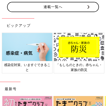
連載一覧へ
ピックアップ
きの」赤ちゃん・
日本外来小児科学会リーフレッ
六星占術 細木
族の防災
ト検討会
最新号