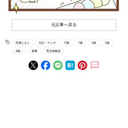
元記事へ戻る
宮瀬とまと
日記・マンガ
0歳
1歳
2歳
3歳
4歳～
家事
育児体験談