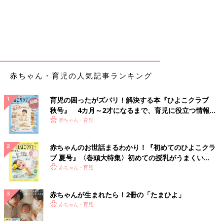
赤ちゃん・育児の人気記事ランキング
育児の困ったがズバリ！解決する本『ひよこクラブ
秋号』 4カ月～2才になるまで、育児に役立つ情報が
いっぱい！
赤ちゃん・育児
赤ちゃんのお世話まるわかり！『初めてのひよこクラ
ブ 夏号』〈巻頭大特集〉初めての授乳がうまくい
く！ おっぱい・ミルクの基本と夏のトラブル 解決テ
赤ちゃん・育児
ク
赤ちゃんが生まれたら！2冊の「たまひよ」
赤ちゃん・育児