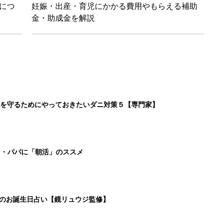
日のお誕生日占い【鏡リュウジ監修】
」ずぼらレシピを大特集！バターとマヨネーズとの組み合わせは栄
2
3
4
5
>