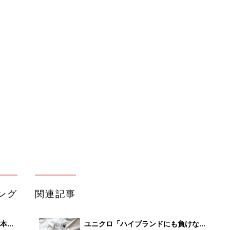
ング
関連記事
本
ユニクロ「ハイブランドにも負けない
2才
こなれ感！」「リブタイツ・ビーニ
赤ちゃん・育児
いっ
ー・シューズも！」元アパレル店員ラ
イターおすすめ小物類★4選
初め
出産祝いのベビー服、もらったら嬉し
大特
いサイズ・アイテムは？
赤ちゃん・育児
 お
ブル
たま
【たまひよのCMメーカー】SNS投稿
キャンペーン受賞者発表！たくさんの
赤ちゃん・育児
ご応募ありがとうございました
希少疾患のために身長123cmの大学
いっ
生モデル。「小さくてよかった！」と
赤ちゃん・育児
！
考えるポジティブさは母のおかげ【2