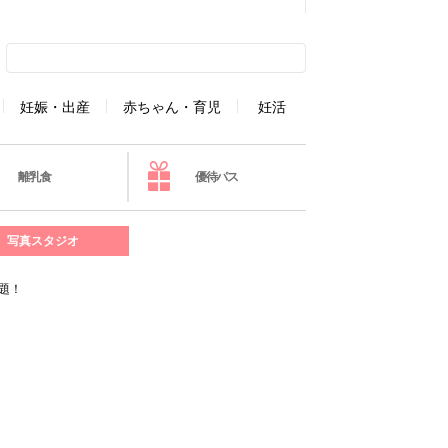
妊娠・出産
赤ちゃん・育児
妊活
離乳食
優待パス
写真スタジオ
題！