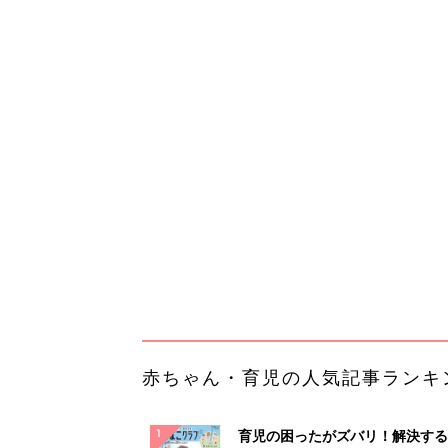
赤ちゃん・育児の人気記事ランキ
育児の困ったがズバリ！解決する
『ひよこクラブ 夏号』 4カ月～
赤ちゃん・育児
になるまで、育児に役立つ情報が
ぱい！
赤ちゃんのお世話まるわかり！『
てのひよこクラブ 夏号』〈巻頭
赤ちゃん・育児
集〉初めての授乳がうまくいく！
っぱい・ミルクの基本と夏のトラ
解決テク
赤ちゃんが生まれたら！2冊の「
ひよ」
赤ちゃん・育児
「イソジン®クリアうがい薬」と
しょに「うがいパワー」で一年中
健やか