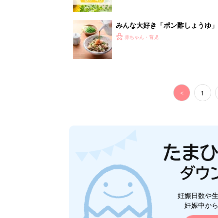
妊娠日数や
妊娠中か