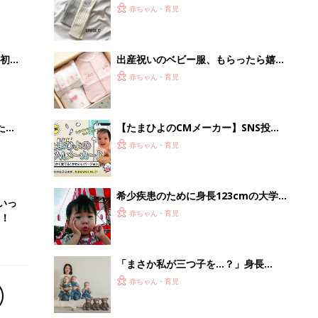
型コラーゲン異常症】
「まさか私が三つ子を…？」身長
145cmの体で3人を授かったママ。孤
赤ちゃん・育児
独な管理入院で子どもの命を守り抜い
た！【多胎インタビュー・前編】
「イソジン®クリアうがい薬」といっ
しょに「うがいパワー」で一年中！
健やか
PR（iNova｜Hugkum）
Recommended by
離乳食はいつから？進め方は？「たまひよ きほんの離