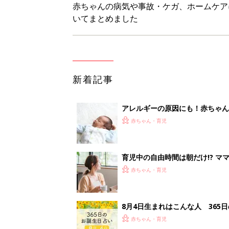
赤ちゃん・育児
8月4日生まれはこんな人 365
赤ちゃん・育児
みんな大好き「ポン酢しょうゆ
養学的にも最高⁉
赤ちゃん・育児
<
1