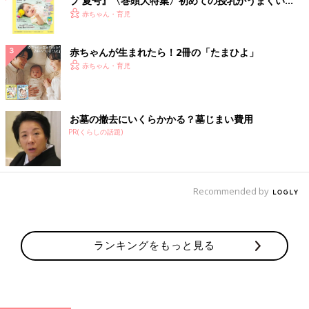
ブ 夏号』〈巻頭大特集〉初めての授乳がうまくい
く！ おっぱい・ミルクの基本と夏のトラブル 解決テ
赤ちゃん・育児
ク
赤ちゃんが生まれたら！2冊の「たまひよ」
赤ちゃん・育児
お墓の撤去にいくらかかる？墓じまい費用
PR(くらしの話題)
Recommended by
ランキングをもっと見る