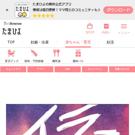
×
内祝い
SHOP
メニュー
TOP
妊娠・出産
赤ちゃん・育児
妊活
育児グッズ
病気・予防接種
離乳食
優待パス
ひよこクラブ
アプリ
SNS
キャンペーン
写真スタジオ