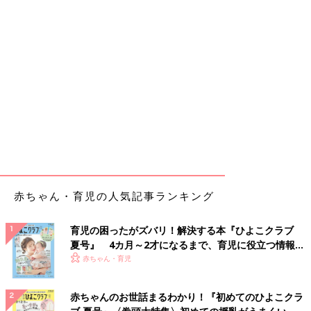
赤ちゃん・育児の人気記事ランキング
育児の困ったがズバリ！解決する本『ひよこクラブ
夏号』 4カ月～2才になるまで、育児に役立つ情報が
いっぱい！
赤ちゃん・育児
赤ちゃんのお世話まるわかり！『初めてのひよこクラ