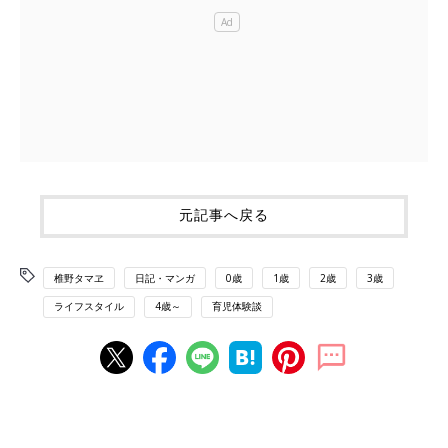
元記事へ戻る
椎野タマヱ
日記・マンガ
0歳
1歳
2歳
3歳
ライフスタイル
4歳～
育児体験談