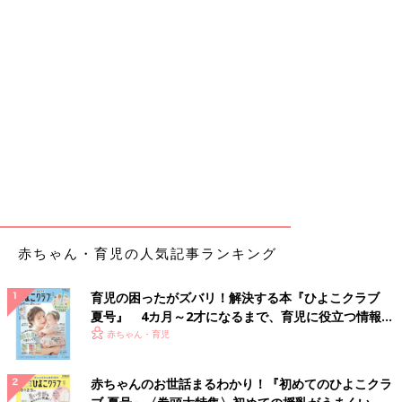
赤ちゃん・育児の人気記事ランキング
育児の困ったがズバリ！解決する本『ひよこクラブ
夏号』 4カ月～2才になるまで、育児に役立つ情報が
いっぱい！
赤ちゃん・育児
赤ちゃんのお世話まるわかり！『初めてのひよこクラ