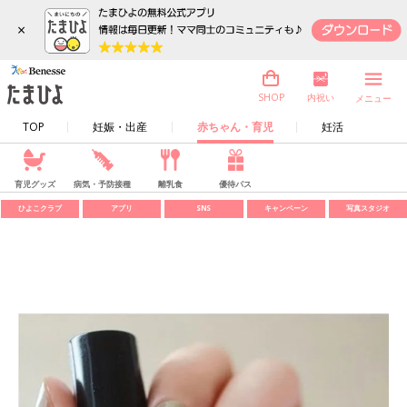
×
内祝い
SHOP
メニュー
TOP
妊娠・出産
赤ちゃん・育児
妊活
育児グッズ
病気・予防接種
離乳食
優待パス
ひよこクラブ
アプリ
SNS
キャンペーン
写真スタジオ