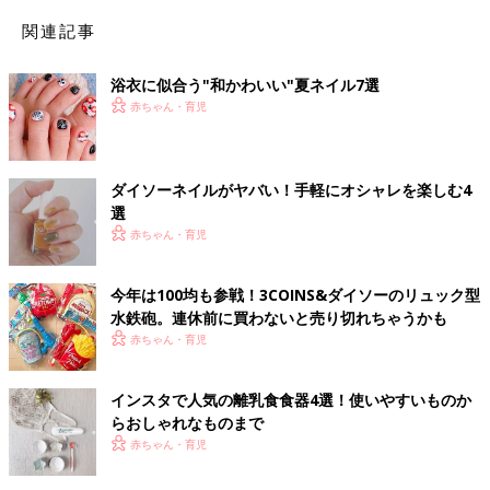
関連記事
浴衣に似合う"和かわいい"夏ネイル7選
赤ちゃん・育児
ダイソーネイルがヤバい！手軽にオシャレを楽しむ4
選
赤ちゃん・育児
今年は100均も参戦！3COINS&ダイソーのリュック型
水鉄砲。連休前に買わないと売り切れちゃうかも
赤ちゃん・育児
インスタで人気の離乳食食器4選！使いやすいものか
らおしゃれなものまで
赤ちゃん・育児