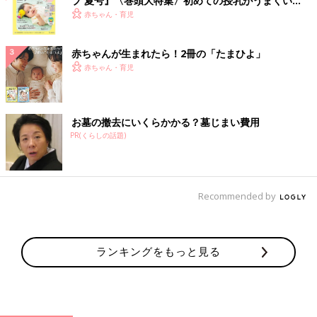
ブ 夏号』〈巻頭大特集〉初めての授乳がうまくい
く！ おっぱい・ミルクの基本と夏のトラブル 解決テ
赤ちゃん・育児
ク
赤ちゃんが生まれたら！2冊の「たまひよ」
赤ちゃん・育児
お墓の撤去にいくらかかる？墓じまい費用
PR(くらしの話題)
Recommended by
ランキングをもっと見る