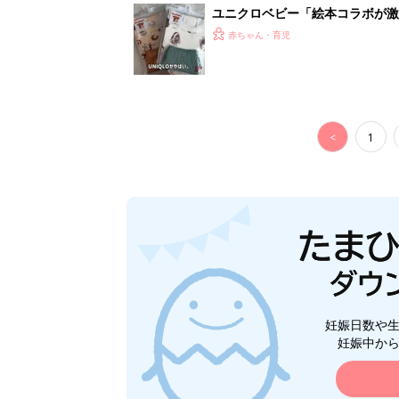
ユニクロベビー「絵本コラボが激
5選
赤ちゃん・育児
<
1
妊娠日数や
妊娠中か