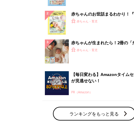
ぱい！
赤ちゃんのお世話まるわかり！『
てのひよこクラブ 夏号』〈巻頭
赤ちゃん・育児
集〉初めての授乳がうまくいく！
っぱい・ミルクの基本と夏のトラ
解決テク
赤ちゃんが生まれたら！2冊の「
ひよ」
赤ちゃん・育児
【毎日変わる】Amazonタイム
が見逃せない！
PR（Amazon）
ランキングをもっと見る