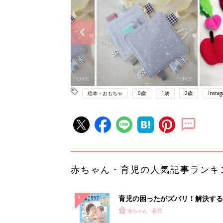
絵本・おもちゃ
0歳
1歳
2歳
Insta
赤ちゃん・育児の人気記事ランキ
育児の困ったがズバリ！解決する
『ひよこクラブ 夏号』 4カ月～
赤ちゃん・育児
になるまで、育児に役立つ情報が