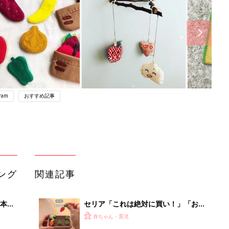
gram
おすすめ記事
ング
関連記事
本
セリア「これは絶対に買い！」「お出
2才
かけ中の時間稼ぎにも◎」大人気のお
赤ちゃん・育児
いっ
もちゃ5選