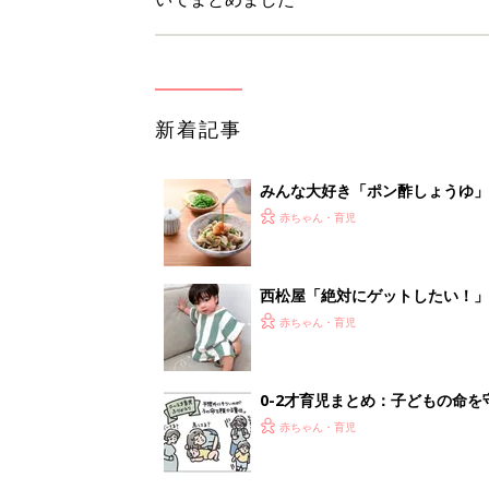
新着記事
みんな大好き「ポン酢しょうゆ
養学的にも最高⁉
赤ちゃん・育児
西松屋「絶対にゲットしたい！
ズりアイテム5選
赤ちゃん・育児
0-2才育児まとめ：子どもの命を守る、C
赤ちゃん・育児