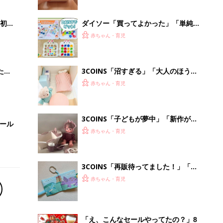
初め
ダイソー「買ってよかった」「単純ル
大特
ールでおもしろい」寒い日に家族で楽
赤ちゃん・育児
 お
しみたい！コスパ最高おもちゃ4選
ブル
たま
3COINS「沼すぎる」「大人のほうが
夢中になっちゃう」超話題のぬいぐる
赤ちゃん・育児
みグッズ5選
3COINS「子どもが夢中」「新作が早
セール
くも品薄!?」話題のおもちゃ5選
赤ちゃん・育児
3COINS「再販待ってました！」「大
人もワクワク♪」大人気のおもちゃ4選
赤ちゃん・育児
「え、こんなセールやってたの？」8