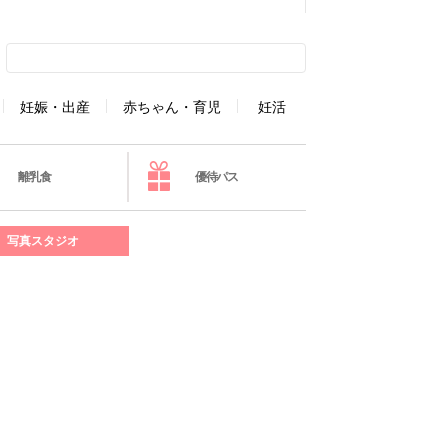
妊娠・出産
赤ちゃん・育児
妊活
離乳食
優待パス
写真スタジオ