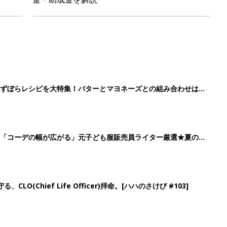
」ずぼらレシピを大特集！バターとマヨネーズとの組み合わせは栄
」「コーデの幅が広がる」元子ども服販売員ライター厳選★夏のバ
LO(Chief Life Officer)拝命。[ハハのさけび #103]