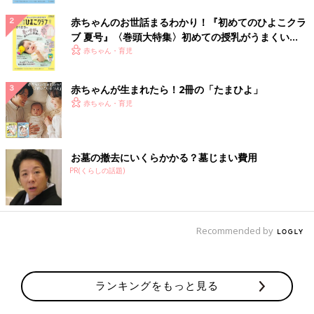
赤ちゃんのお世話まるわかり！『初めてのひよこクラ
ブ 夏号』〈巻頭大特集〉初めての授乳がうまくい
く！ おっぱい・ミルクの基本と夏のトラブル 解決テ
赤ちゃん・育児
ク
赤ちゃんが生まれたら！2冊の「たまひよ」
赤ちゃん・育児
お墓の撤去にいくらかかる？墓じまい費用
PR(くらしの話題)
Recommended by
ランキングをもっと見る