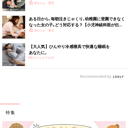
【極低出生体重児】
赤ちゃん・育児
ある日から､毎朝泣きじゃくり､幼稚園に登園できなく
なった女の子｡どう対応する？【小児神経科医が伝え
る〜親子のゆくり〜】
赤ちゃん・育児
【大人気】ひんやり冷感寝具で快適な睡眠を
あなたに。
PR(アイリスプラザ)
Recommended by
特集