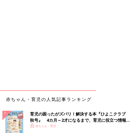
赤ちゃん・育児の人気記事ランキング
育児の困ったがズバリ！解決する本『ひよこクラブ
秋号』 4カ月～2才になるまで、育児に役立つ情報が
いっぱい！
赤ちゃん・育児