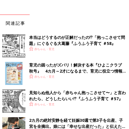
関連記事
本当はどうするのが正解だったの⁉︎「抱っこさせて問
題」にぐるぐる大葛藤『ふうふう子育て ＃58』
赤ちゃん・育児
育児の困ったがズバリ！解決する本『ひよこクラブ
秋号』 4カ月～2才になるまで、育児に役立つ情報が
いっぱい！
赤ちゃん・育児
見知らぬ他人から「赤ちゃん抱っこさせて〜」と言わ
れたら、どうしたらいい⁉︎『ふうふう子育て ＃57』
赤ちゃん・育児
2カ月の絶対安静を経て妊娠30週で第3子を出産、子
宮を全摘出。娘には「幸せな出産だった」と伝えたい