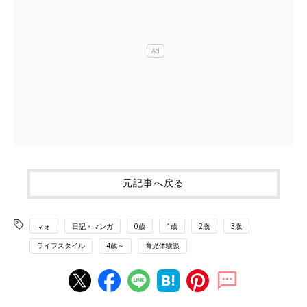
元記事へ戻る
マォ
日記・マンガ
0歳
1歳
2歳
3歳
ライフスタイル
4歳～
育児体験談