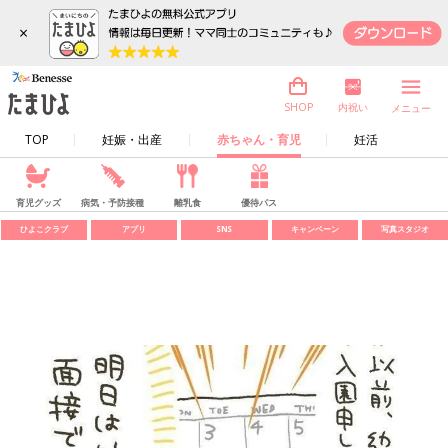
×
内祝い
SHOP
メニュー
TOP
妊娠・出産
赤ちゃん・育児
妊活
育児グッズ
病気・予防接種
離乳食
優待パス
ひよこクラブ
アプリ
SNS
キャンペーン
写真スタジオ