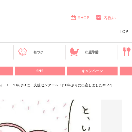
SHOP
内祝い
TOP
き
名づけ
出産準備
SNS
キャンペーン
ォ
１年ぶりに、支援センターへ！[10年ぶりに出産しました#127]