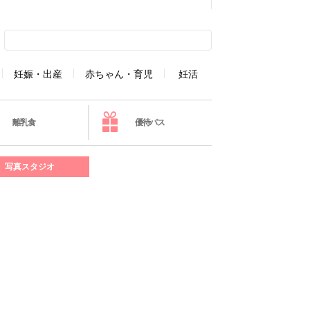
妊娠・出産
赤ちゃん・育児
妊活
離乳食
優待パス
写真スタジオ