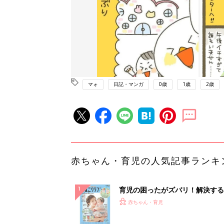
マォ
日記・マンガ
0歳
1歳
2歳
赤ちゃん・育児の人気記事ランキ
育児の困ったがズバリ！解決する
『ひよこクラブ 夏号』 4カ月～
赤ちゃん・育児
になるまで、育児に役立つ情報が
ぱい！