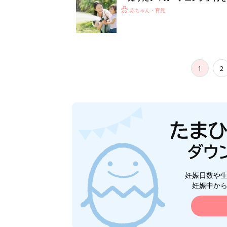
赤ちゃん・育児
1
2
妊娠日数や
妊娠中か