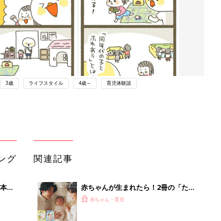
3歳
ライフスタイル
4歳～
育児体験談
ング
関連記事
本
赤ちゃんが生まれたら！2冊の「たま
2才
ひよ」
赤ちゃん・育児
いっ