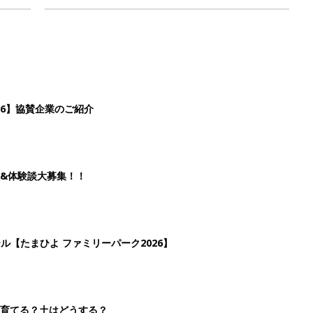
26】協賛企業のご紹介
&体験談大募集！！
ール【たまひよ ファミリーパーク2026】
を育てる？土はどうする？