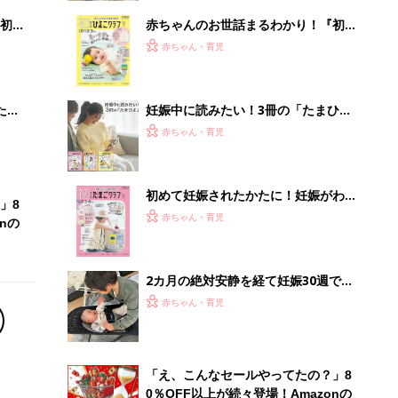
初め
赤ちゃんのお世話まるわかり！『初め
大特
てのひよこクラブ 夏号』〈巻頭大特
赤ちゃん・育児
 お
集〉初めての授乳がうまくいく！ お
ブル
っぱい・ミルクの基本と夏のトラブル
解決テク
たま
妊娠中に読みたい！3冊の「たまひ
よ」
赤ちゃん・育児
初めて妊娠されたかたに！妊娠がわか
」8
ったら最初に読む本『初めてのたまご
赤ちゃん・育児
nの
クラブ 夏号』
2カ月の絶対安静を経て妊娠30週で第
3子を出産、子宮を全摘出。娘には
赤ちゃん・育児
「幸せな出産だった」と伝えたい【極
低出生体重児】
「え、こんなセールやってたの？」8
0％OFF以上が続々登場！Amazonの