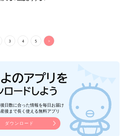
3
4
5
>
生後日数に合った情報を毎日お届け
ら産後まで長く使える無料アプリ
ダウンロード