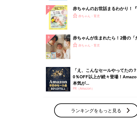
赤ちゃんのお世話まるわかり！『
てのひよこクラブ 夏号』〈巻頭
赤ちゃん・育児
集〉初めての授乳がうまくいく！
っぱい・ミルクの基本と夏のトラ
解決テク
赤ちゃんが生まれたら！2冊の「
ひよ」
赤ちゃん・育児
「え、こんなセールやってたの？
0％OFF以上が続々登場！Amazo
本気が...
PR（Amazon）
ランキングをもっと見る