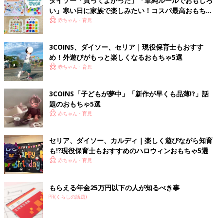
ダイソー「買ってよかった」「単純ルールでおもしろ
い」寒い日に家族で楽しみたい！コスパ最高おもちゃ
4選
赤ちゃん・育児
3COINS、ダイソー、セリア｜現役保育士もおすす
め！外遊びがもっと楽しくなるおもちゃ5選
赤ちゃん・育児
3COINS「子どもが夢中」「新作が早くも品薄!?」話
題のおもちゃ5選
赤ちゃん・育児
セリア、ダイソー、カルディ｜楽しく遊びながら知育
も⁉現役保育士もおすすめのハロウィンおもちゃ5選
赤ちゃん・育児
もらえる年金25万円以下の人が知るべき事
PR(くらしの話題)