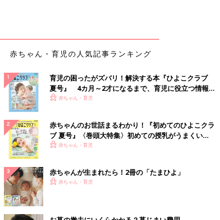
赤ちゃん・育児の人気記事ランキング
育児の困ったがズバリ！解決する本『ひよこクラブ
夏号』 4カ月～2才になるまで、育児に役立つ情報が
いっぱい！
赤ちゃん・育児
赤ちゃんのお世話まるわかり！『初めてのひよこクラ
ブ 夏号』〈巻頭大特集〉初めての授乳がうまくい
く！ おっぱい・ミルクの基本と夏のトラブル 解決テ
赤ちゃん・育児
ク
赤ちゃんが生まれたら！2冊の「たまひよ」
赤ちゃん・育児
お墓の撤去にいくらかかる？墓じまい費用