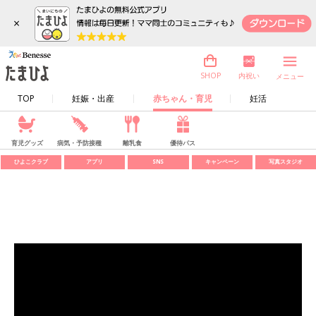
×
内祝い
SHOP
メニュー
TOP
妊娠・出産
赤ちゃん・育児
妊活
育児グッズ
病気・予防接種
離乳食
優待パス
ひよこクラブ
アプリ
SNS
キャンペーン
写真スタジオ