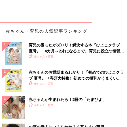
赤ちゃん・育児の人気記事ランキング
育児の困ったがズバリ！解決する本『ひよこクラブ
夏号』 4カ月～2才になるまで、育児に役立つ情報が
いっぱい！
赤ちゃん・育児
赤ちゃんのお世話まるわかり！『初めてのひよこクラ
ブ 夏号』〈巻頭大特集〉初めての授乳がうまくい
く！ おっぱい・ミルクの基本と夏のトラブル 解決テ
赤ちゃん・育児
ク
赤ちゃんが生まれたら！2冊の「たまひよ」
赤ちゃん・育児
お墓の撤去にいくらかかる？墓じまい費用