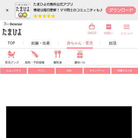
×
内祝い
SHOP
メニュー
TOP
妊娠・出産
赤ちゃん・育児
妊活
育児グッズ
病気・予防接種
離乳食
優待パス
ひよこクラブ
アプリ
SNS
キャンペーン
写真スタジオ