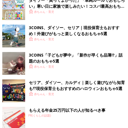
ダイソー「買ってよかった」「単純ルールでおもしろ
い」寒い日に家族で楽しみたい！コスパ最高おもちゃ
4選
赤ちゃん・育児
3COINS、ダイソー、セリア｜現役保育士もおすす
め！外遊びがもっと楽しくなるおもちゃ5選
赤ちゃん・育児
3COINS「子どもが夢中」「新作が早くも品薄!?」話
題のおもちゃ5選
赤ちゃん・育児
セリア、ダイソー、カルディ｜楽しく遊びながら知育
も⁉現役保育士もおすすめのハロウィンおもちゃ5選
赤ちゃん・育児
もらえる年金25万円以下の人が知るべき事
PR(くらしの話題)