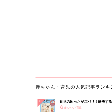
赤ちゃん・育児の人気記事ランキ
育児の困ったがズバリ！解決する
『ひよこクラブ 秋号』 4カ月～
赤ちゃん・育児
になるまで、育児に役立つ情報が
ぱい！
赤ちゃんのお世話まるわかり！『
てのひよこクラブ 夏号』〈巻頭
赤ちゃん・育児
集〉初めての授乳がうまくいく！
っぱい・ミルクの基本と夏のトラ
解決テク
赤ちゃんが生まれたら！2冊の「
ひよ」
赤ちゃん・育児
「今日の目玉商品は？」毎日変わ
mazonタイムセールが見逃せな
PR（Amazon）