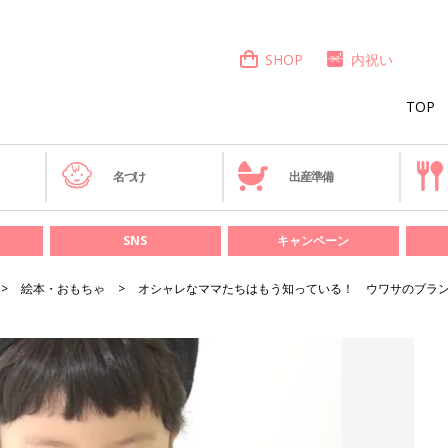
SHOP
内祝い
TOP
き
名づけ
出産準備
SNS
キャンペーン
絵本・おもちゃ
オシャレなママたちはもう知っている！ ウワサのブランド