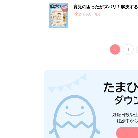
妊娠日数や
妊娠中か