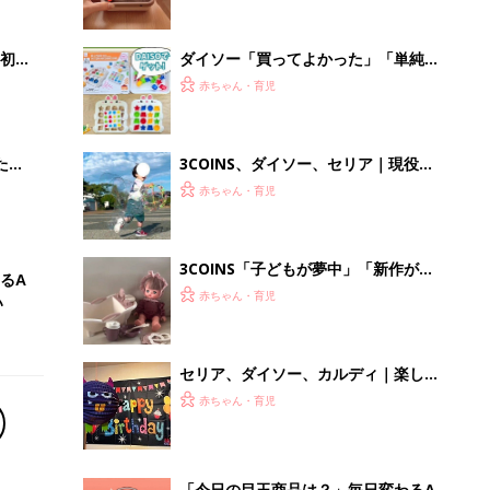
セリア、ダイソー、カルディ｜楽しく
遊びながら知育も⁉現役保育士もおす
赤ちゃん・育児
すめのハロウィンおもちゃ5選
「今日の目玉商品は？」毎日変わるA
mazonタイムセールが見逃せない
PR（Amazon）
Recommended by
離乳食はいつから？進め方は？「たまひよ きほんの離
乳食」