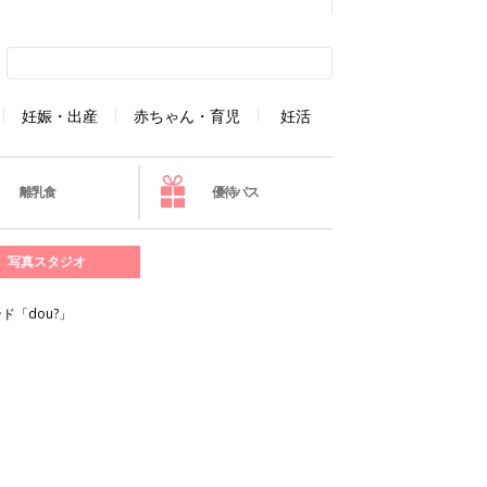
妊娠・出産
赤ちゃん・育児
妊活
離乳食
優待パス
写真スタジオ
「dou?」