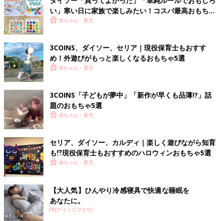
ダイソー「買ってよかった」「単純ルールでおもしろ
い」寒い日に家族で楽しみたい！コスパ最高おもちゃ
4選
赤ちゃん・育児
3COINS、ダイソー、セリア｜現役保育士もおすす
め！外遊びがもっと楽しくなるおもちゃ5選
赤ちゃん・育児
3COINS「子どもが夢中」「新作が早くも品薄!?」話
題のおもちゃ5選
赤ちゃん・育児
セリア、ダイソー、カルディ｜楽しく遊びながら知育
も⁉現役保育士もおすすめのハロウィンおもちゃ5選
赤ちゃん・育児
【大人気】ひんやり冷感寝具で快適な睡眠を
あなたに。
PR(アイリスプラザ)