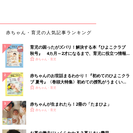
赤ちゃん・育児の人気記事ランキング
育児の困ったがズバリ！解決する本『ひよこクラブ
秋号』 4カ月～2才になるまで、育児に役立つ情報が
いっぱい！
赤ちゃん・育児
赤ちゃんのお世話まるわかり！『初めてのひよこクラ
ブ 夏号』〈巻頭大特集〉初めての授乳がうまくい
く！ おっぱい・ミルクの基本と夏のトラブル 解決テ
赤ちゃん・育児
ク
赤ちゃんが生まれたら！2冊の「たまひよ」
赤ちゃん・育児
お墓の撤去にいくらかかる？墓じまい費用