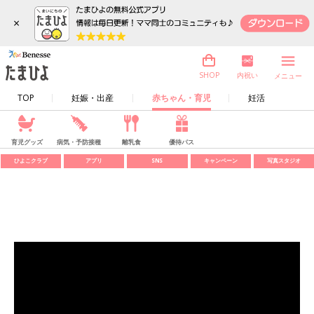
×
内祝い
SHOP
メニュー
TOP
妊娠・出産
赤ちゃん・育児
妊活
育児グッズ
病気・予防接種
離乳食
優待パス
ひよこクラブ
アプリ
SNS
キャンペーン
写真スタジオ