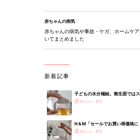
赤ちゃんの病気
赤ちゃんの病気や事故・ケガ、ホームケア
いてまとめました
新着記事
子どもの水分補給。衛生面ではス
く3つのコツとは？【専門家監修
赤ちゃん・育児
H＆М「セールでお買い得価格に
赤ちゃん・育児