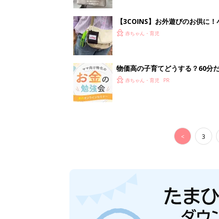
【3COINS】お外遊びのお供
ート」
赤ちゃん・育児
物価高の子育てどうする？60分
赤ちゃん・育児
<
3