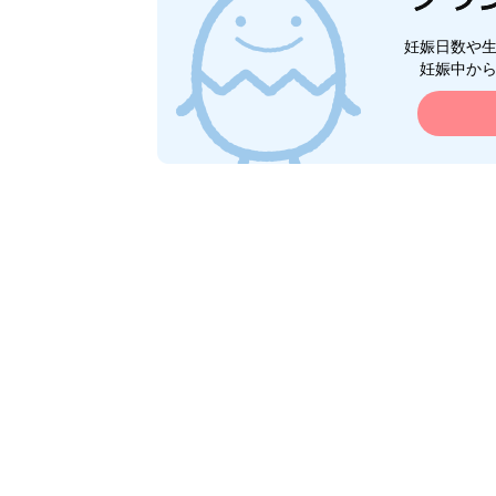
妊娠日数や
妊娠中か