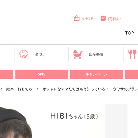
SHOP
内祝い
TOP
き
名づけ
出産準備
SNS
キャンペーン
絵本・おもちゃ
オシャレなママたちはもう知っている！ ウワサのブランド