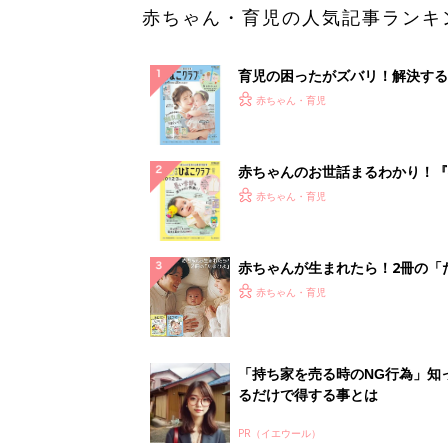
赤ちゃん・育児の人気記事ランキ
育児の困ったがズバリ！解決する
『ひよこクラブ 夏号』 4カ月～
赤ちゃん・育児
になるまで、育児に役立つ情報が
ぱい！
赤ちゃんのお世話まるわかり！『
てのひよこクラブ 夏号』〈巻頭
赤ちゃん・育児
集〉初めての授乳がうまくいく！
っぱい・ミルクの基本と夏のトラ
解決テク
赤ちゃんが生まれたら！2冊の「
ひよ」
赤ちゃん・育児
「持ち家を売る時のNG行為」知
るだけで得する事とは
PR（イエウール）