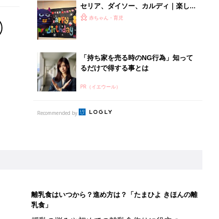
セリア、ダイソー、カルディ｜楽しく
遊びながら知育も⁉現役保育士もおす
赤ちゃん・育児
すめのハロウィンおもちゃ5選
「持ち家を売る時のNG行為」知って
るだけで得する事とは
PR（イエウール）
Recommended by
離乳食はいつから？進め方は？「たまひよ きほんの離
乳食」