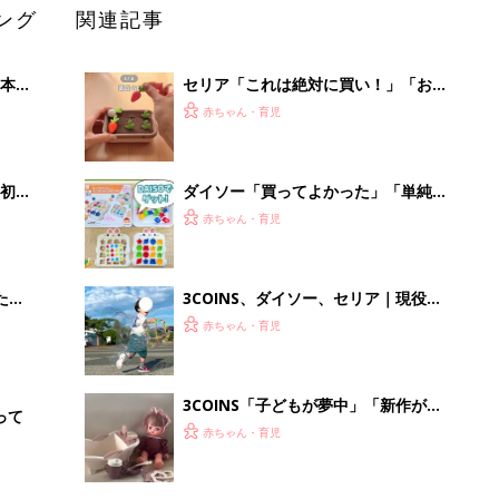
ング
関連記事
本
セリア「これは絶対に買い！」「お出
2才
かけ中の時間稼ぎにも◎」大人気のお
赤ちゃん・育児
いっ
もちゃ5選
初め
ダイソー「買ってよかった」「単純ル
大特
ールでおもしろい」寒い日に家族で楽
赤ちゃん・育児
 お
しみたい！コスパ最高おもちゃ4選
ブル
たま
3COINS、ダイソー、セリア｜現役保
育士もおすすめ！外遊びがもっと楽し
赤ちゃん・育児
くなるおもちゃ5選
3COINS「子どもが夢中」「新作が早
って
くも品薄!?」話題のおもちゃ5選
赤ちゃん・育児