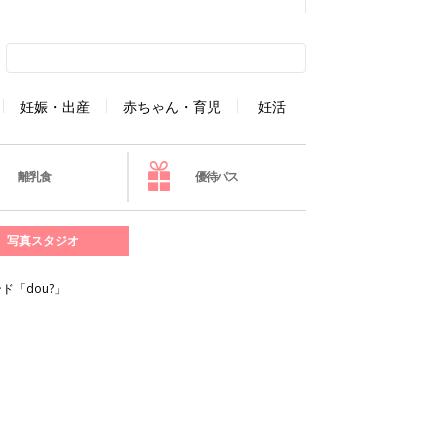
妊娠・出産
赤ちゃん・育児
妊活
離乳食
優待パス
写真スタジオ
「dou?」