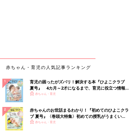
赤ちゃん・育児の人気記事ランキング
育児の困ったがズバリ！解決する本『ひよこクラブ
夏号』 4カ月～2才になるまで、育児に役立つ情報が
いっぱい！
赤ちゃん・育児
赤ちゃんのお世話まるわかり！『初めてのひよこクラ
ブ 夏号』〈巻頭大特集〉初めての授乳がうまくい
く！ おっぱい・ミルクの基本と夏のトラブル 解決テ
赤ちゃん・育児
ク