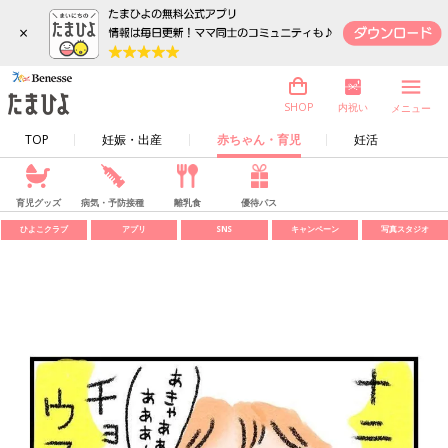
×
内祝い
SHOP
メニュー
TOP
妊娠・出産
赤ちゃん・育児
妊活
育児グッズ
病気・予防接種
離乳食
優待パス
ひよこクラブ
アプリ
SNS
キャンペーン
写真スタジオ