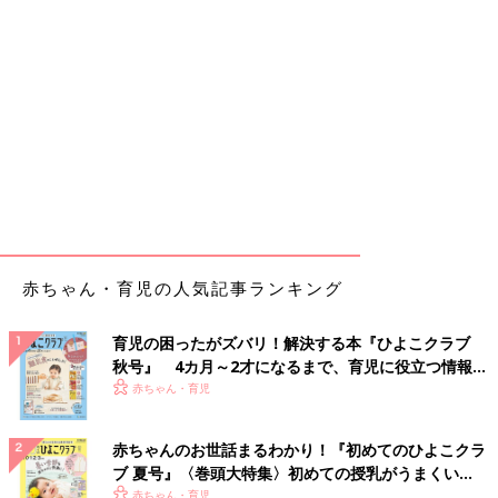
赤ちゃん・育児の人気記事ランキング
育児の困ったがズバリ！解決する本『ひよこクラブ
秋号』 4カ月～2才になるまで、育児に役立つ情報が
いっぱい！
赤ちゃん・育児
赤ちゃんのお世話まるわかり！『初めてのひよこクラ
ブ 夏号』〈巻頭大特集〉初めての授乳がうまくい
く！ おっぱい・ミルクの基本と夏のトラブル 解決テ
赤ちゃん・育児