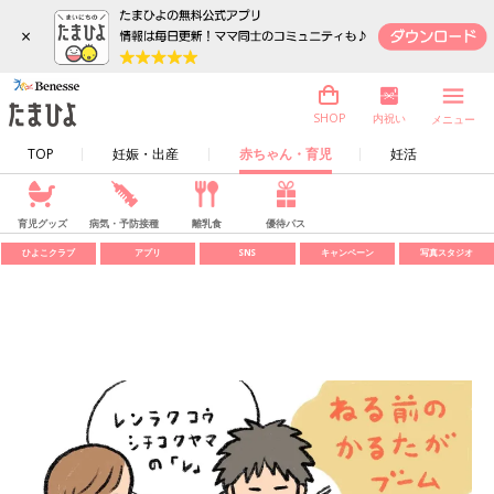
×
内祝い
SHOP
メニュー
TOP
妊娠・出産
赤ちゃん・育児
妊活
育児グッズ
病気・予防接種
離乳食
優待パス
ひよこクラブ
アプリ
SNS
キャンペーン
写真スタジオ