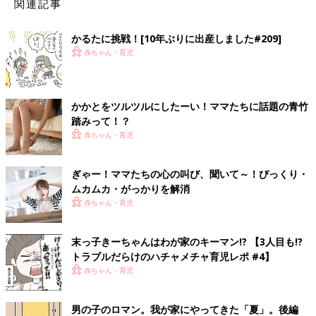
関連記事
かるたに挑戦！[10年ぶりに出産しました#209]
赤ちゃん・育児
かかとをツルツルにしたーい！ママたちに話題の青竹
踏みって！？
赤ちゃん・育児
ぎゃー！ママたちの心の叫び、聞いて～！びっくり・
ムカムカ・がっかりを解消
赤ちゃん・育児
末っ子きーちゃんはわが家のキーマン!? 【3人目も!?
トラブルだらけのハチャメチャ育児レポ #4】
赤ちゃん・育児
男の子のロマン。我が家にやってきた「夏」。後編