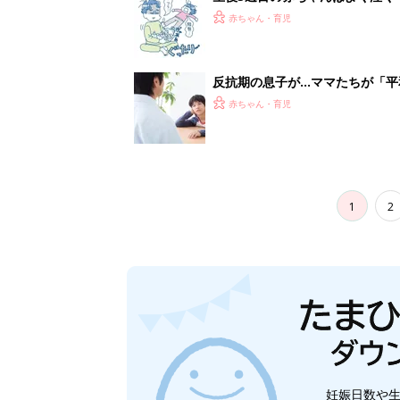
妊娠日数や
妊娠中か