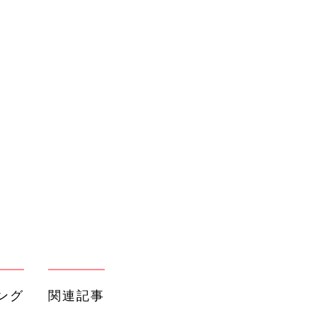
ング
関連記事
本
ユニクロとGUのマタニティアイテム
2才
がママたちから高評価！
赤ちゃん・育児
いっ
初め
いつだっておしゃれママ！超使える授
大特
乳服が万能すぎる
赤ちゃん・育児
 お
ブル
たま
ユニクロの最新アウターがトレンド感
＆機能性ばっちり！
赤ちゃん・育児
ユニクロ「これ一着でおしゃれが叶
する