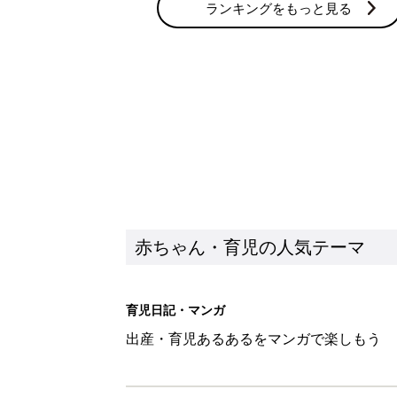
育児日記・マンガ
出産・育児あるあるをマンガで楽しもう
赤ちゃんの病気
赤ちゃんの病気や事故・ケガ、ホームケア
いてまとめました
新着記事
あなたの「服を捨てるマイルー
スタイリストが喝！
赤ちゃん・育児