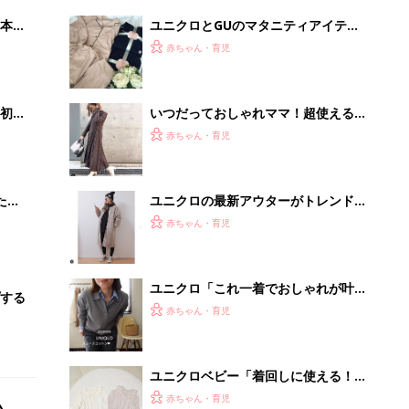
う！」「2026年の新作アイテム
赤ちゃん・育児
も！」元アパレル店員ライターおすす
め★春トップス4選
ユニクロベビー「着回しに使える！」
「レギンス・ロンT・カバーオール
赤ちゃん・育児
も！」買うべき★春夏アイテム5選
手作業はもう不要。録音をアップする
だけのAI議事録
PR（カイタヨ）
Recommended by