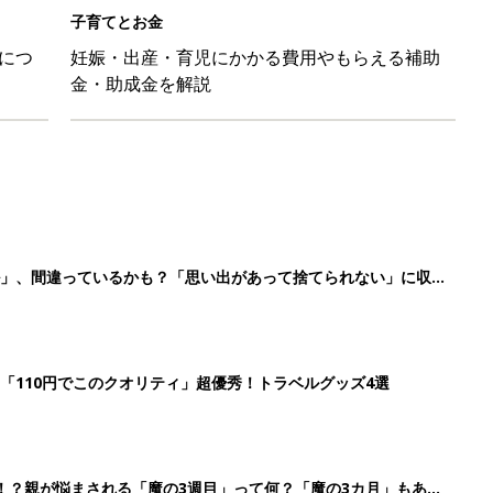
「110円でこのクオリティ」超優秀！トラベルグッズ4選
！？親が悩まされる「魔の3週目」って何？「魔の3カ月」もある
平和だな～」と感じた瞬間
3
4
5
>