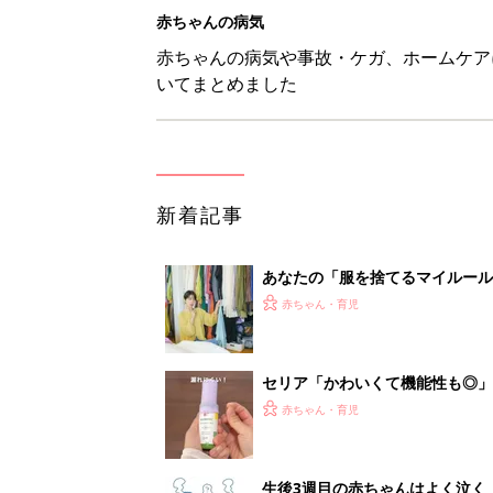
セリア「かわいくて機能性も◎」
赤ちゃん・育児
生後3週目の赤ちゃんはよく泣く
って本当？【専門家】
赤ちゃん・育児
反抗期の息子が...ママたちが「
赤ちゃん・育児
1
2