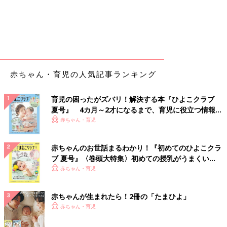
赤ちゃん・育児の人気記事ランキング
育児の困ったがズバリ！解決する本『ひよこクラブ
夏号』 4カ月～2才になるまで、育児に役立つ情報が
いっぱい！
赤ちゃん・育児
赤ちゃんのお世話まるわかり！『初めてのひよこクラ
ブ 夏号』〈巻頭大特集〉初めての授乳がうまくい
く！ おっぱい・ミルクの基本と夏のトラブル 解決テ
赤ちゃん・育児
ク
赤ちゃんが生まれたら！2冊の「たまひよ」
赤ちゃん・育児