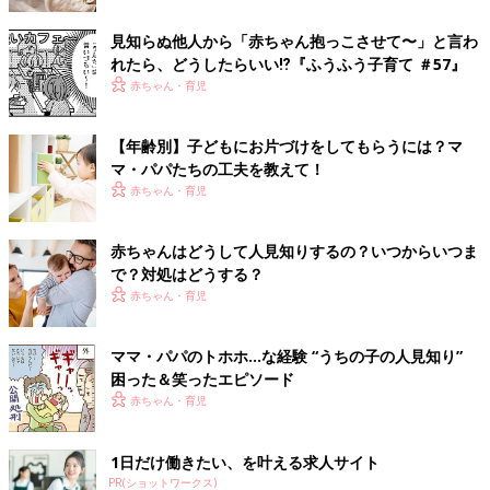
見知らぬ他人から「赤ちゃん抱っこさせて〜」と言わ
れたら、どうしたらいい⁉︎『ふうふう子育て ＃57』
赤ちゃん・育児
【年齢別】子どもにお片づけをしてもらうには？マ
マ・パパたちの工夫を教えて！
赤ちゃん・育児
赤ちゃんはどうして人見知りするの？いつからいつま
で？対処はどうする？
赤ちゃん・育児
ママ・パパのトホホ…な経験 “うちの子の人見知り”
困った＆笑ったエピソード
赤ちゃん・育児
1日だけ働きたい、を叶える求人サイト
PR(ショットワークス)