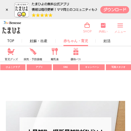
×
内祝い
SHOP
メニュー
TOP
妊娠・出産
赤ちゃん・育児
妊活
育児グッズ
病気・予防接種
離乳食
優待パス
ひよこクラブ
アプリ
SNS
キャンペーン
写真スタジオ