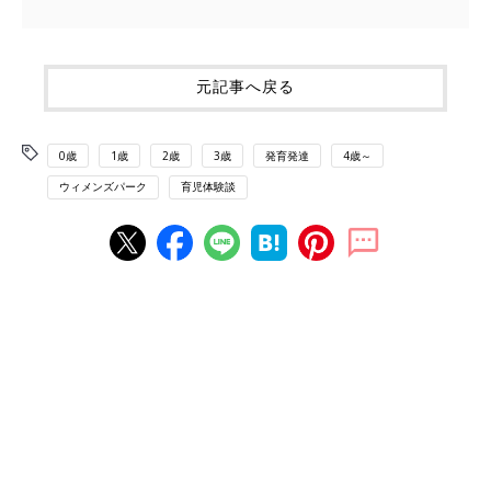
元記事へ戻る
0歳
1歳
2歳
3歳
発育発達
4歳～
ウィメンズパーク
育児体験談