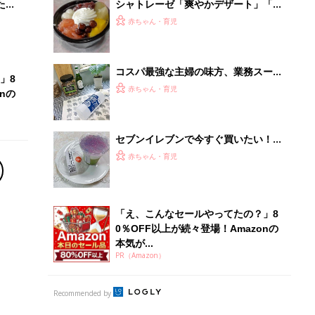
本気が...
PR（Amazon）
Recommended by
離乳食はいつから？進め方は？「たまひよ きほんの離
乳食」
授乳の悩みや初めての離乳食作りに役立つ
子育てとお金
につ
妊娠・出産・育児にかかる費用やもらえる補助
金・助成金を解説