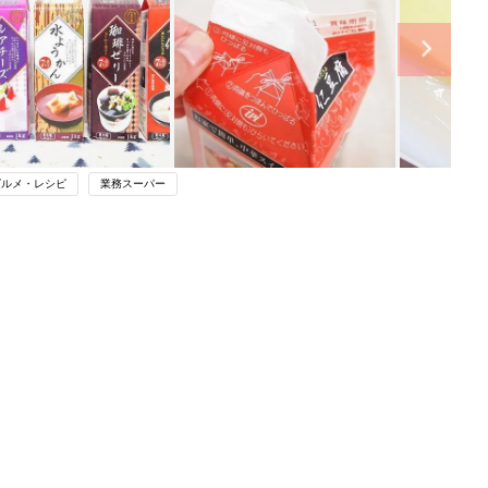
グルメ・レシピ
業務スーパー
ング
関連記事
本
【業務スーパー】お手軽なのに本格
2才
的！人気スイーツ集めてみた
赤ちゃん・育児
いっ