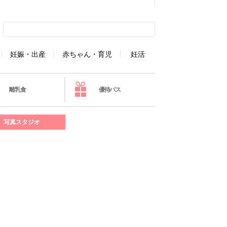
妊娠・出産
赤ちゃん・育児
妊活
離乳食
優待パス
写真スタジオ