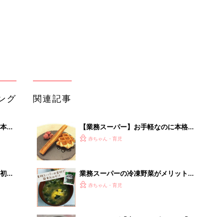
初め
業務スーパーの冷凍野菜がメリット尽
大特
くしで超使えると話題！
赤ちゃん・育児
 お
ブル
たま
シャトレーゼ「爽やかデザート」「喉
ごし最高！」この夏食べたい！ひんや
赤ちゃん・育児
りスイーツ4選
コスパ最強な主婦の味方、業務スーパ
」8
ー！インスタで話題の人気商品集めて
赤ちゃん・育児
nの
みた！
セブンイレブンで今すぐ買いたい！美
味しすぎる新商品3選
赤ちゃん・育児
「え、こんなセールやってたの？」8
0％OFF以上が続々登場！Amazonの