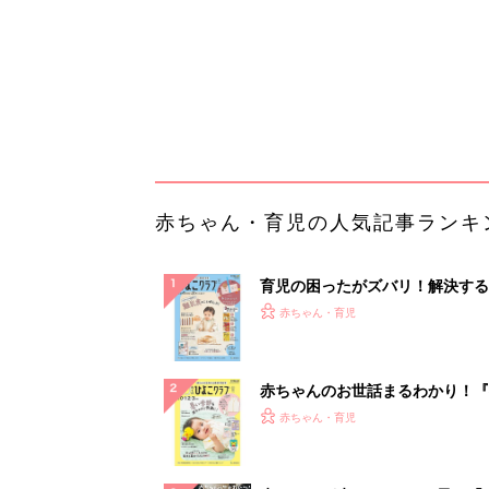
赤ちゃんのお世話まるわかり！『
てのひよこクラブ 夏号』〈巻頭
赤ちゃん・育児
集〉初めての授乳がうまくいく！
っぱい・ミルクの基本と夏のトラ
解決テク
赤ちゃんが生まれたら！2冊の「
ひよ」
赤ちゃん・育児
「え、こんなセールやってたの？
0％OFF以上が続々登場！Amazo
本気が...
PR（Amazon）
ランキングをもっと見る