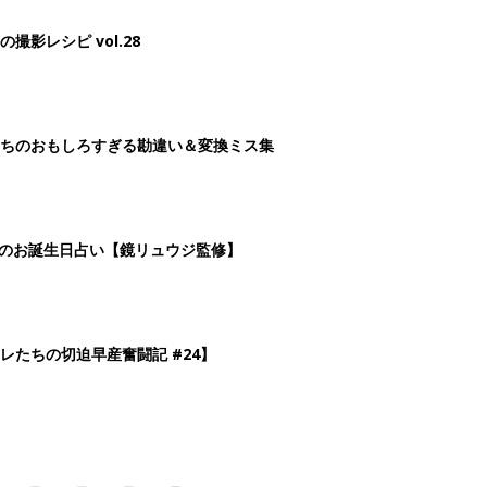
3
4
5
>
生後日数に合った情報を毎日お届け
ら産後まで長く使える無料アプリ
ダウンロード