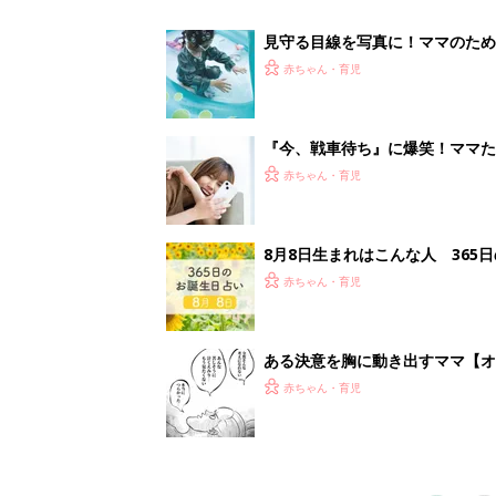
赤ちゃん・育児
1
2
妊娠日数や
妊娠中か