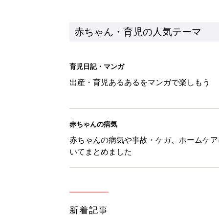
新着記事
見守る目線を写真に！ママのための撮
赤ちゃん・育児
『今、戦車待ち』に爆笑！ママた
赤ちゃん・育児
8月8日生まれはこんな人 365
赤ちゃん・育児
ある決意を胸に動き出すママ【オ