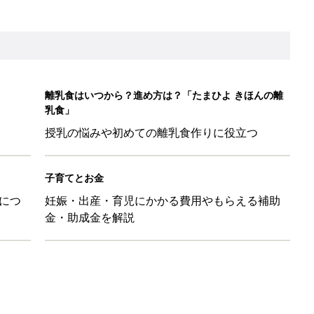
影レシピ vol.28
ちのおもしろすぎる勘違い＆変換ミス集
日のお誕生日占い【鏡リュウジ監修】
レたちの切迫早産奮闘記 #24】