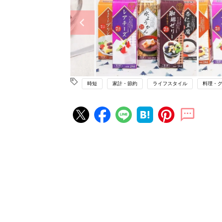
時短
家計・節約
ライフスタイル
料理・
赤ちゃん・育児の人気記事ランキ
育児の困ったがズバリ！解決する
『ひよこクラブ 秋号』 4カ月～
赤ちゃん・育児
になるまで、育児に役立つ情報が
ぱい！