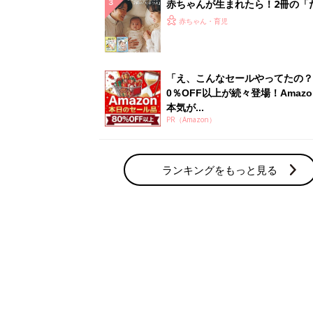
赤ちゃん・育児の人気テーマ
育児日記・マンガ
出産・育児あるあるをマンガで楽しもう
赤ちゃんの病気
赤ちゃんの病気や事故・ケガ、ホームケア
いてまとめました