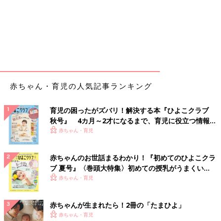
赤ちゃん・育児の人気記事ランキング
育児の困ったがズバリ！解決する本『ひよこクラブ
秋号』 4カ月～2才になるまで、育児に役立つ情報が
いっぱい！
赤ちゃん・育児
赤ちゃんのお世話まるわかり！『初めてのひよこクラ
ブ 夏号』〈巻頭大特集〉初めての授乳がうまくい
く！ おっぱい・ミルクの基本と夏のトラブル 解決テ
赤ちゃん・育児
ク
赤ちゃんが生まれたら！2冊の「たまひよ」
赤ちゃん・育児