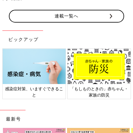
連載一覧へ
ピックアップ
ん・
日本外来小児科学会リーフレッ
六星占術 細木かおりさんの
ト検討会
相談
最新号