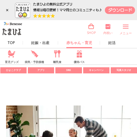
×
内祝い
SHOP
メニュー
TOP
妊娠・出産
赤ちゃん・育児
妊活
育児グッズ
病気・予防接種
離乳食
優待パス
ひよこクラブ
アプリ
SNS
キャンペーン
写真スタジオ