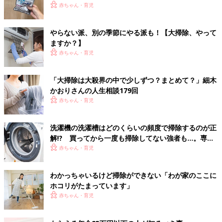
赤ちゃん・育児
やらない派、別の季節にやる派も！【大掃除、やって
ますか？】
赤ちゃん・育児
「大掃除は大殺界の中で少しずつ？まとめて？」細木
かおりさんの人生相談179回
赤ちゃん・育児
洗濯機の洗濯槽はどのくらいの頻度で掃除するのが正
解!? 買ってから一度も掃除してない強者も…。専門
家に聞く
赤ちゃん・育児
わかっちゃいるけど掃除ができない「わが家のここに
ホコリがたまっています」
赤ちゃん・育児