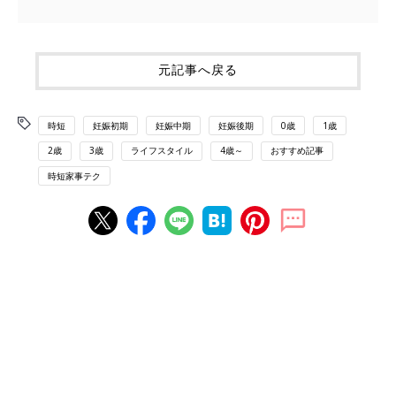
元記事へ戻る
時短
妊娠初期
妊娠中期
妊娠後期
0歳
1歳
2歳
3歳
ライフスタイル
4歳～
おすすめ記事
時短家事テク