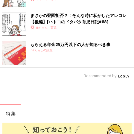
まさかの登園拒否？！そんな時に私がしたアレコレ
【後編】[ハトコのドタバタ育児日記#88］
赤ちゃん・育児
もらえる年金25万円以下の人が知るべき事
PR(くらしの話題)
Recommended by
特集