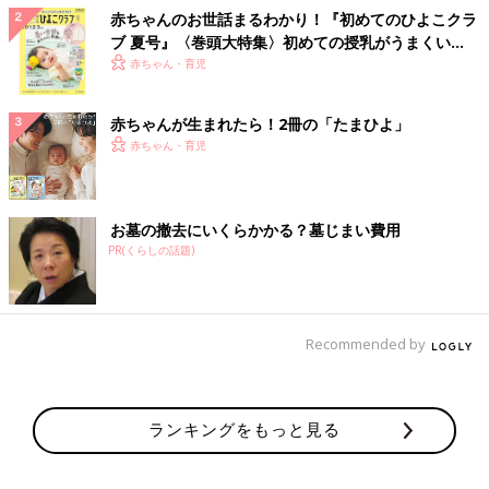
赤ちゃんのお世話まるわかり！『初めてのひよこクラ
ブ 夏号』〈巻頭大特集〉初めての授乳がうまくい
く！ おっぱい・ミルクの基本と夏のトラブル 解決テ
赤ちゃん・育児
ク
赤ちゃんが生まれたら！2冊の「たまひよ」
赤ちゃん・育児
お墓の撤去にいくらかかる？墓じまい費用
PR(くらしの話題)
Recommended by
ランキングをもっと見る