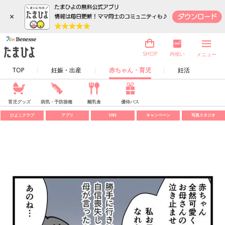
×
内祝い
SHOP
メニュー
TOP
妊娠・出産
赤ちゃん・育児
妊活
育児グッズ
病気・予防接種
離乳食
優待パス
ひよこクラブ
アプリ
SNS
キャンペーン
写真スタジオ