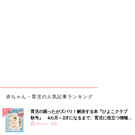
赤ちゃん・育児の人気記事ランキング
育児の困ったがズバリ！解決する本『ひよこクラブ
秋号』 4カ月～2才になるまで、育児に役立つ情報が
いっぱい！
赤ちゃん・育児