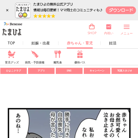
×
内祝い
SHOP
メニュー
TOP
妊娠・出産
赤ちゃん・育児
妊活
育児グッズ
病気・予防接種
離乳食
優待パス
ひよこクラブ
アプリ
SNS
キャンペーン
写真スタジオ