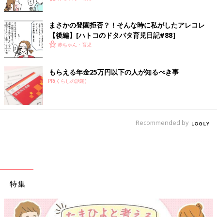
まさかの登園拒否？！そんな時に私がしたアレコレ
【後編】[ハトコのドタバタ育児日記#88］
赤ちゃん・育児
もらえる年金25万円以下の人が知るべき事
PR(くらしの話題)
Recommended by
特集