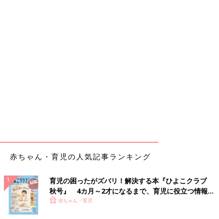
赤ちゃん・育児の人気記事ランキング
育児の困ったがズバリ！解決する本『ひよこクラブ
秋号』 4カ月～2才になるまで、育児に役立つ情報が
いっぱい！
赤ちゃん・育児