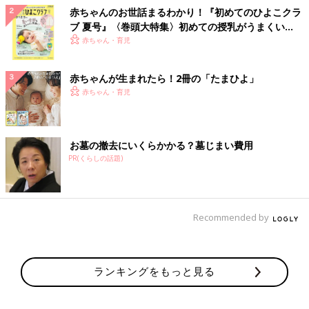
赤ちゃんのお世話まるわかり！『初めてのひよこクラ
ブ 夏号』〈巻頭大特集〉初めての授乳がうまくい
く！ おっぱい・ミルクの基本と夏のトラブル 解決テ
赤ちゃん・育児
ク
赤ちゃんが生まれたら！2冊の「たまひよ」
赤ちゃん・育児
お墓の撤去にいくらかかる？墓じまい費用
PR(くらしの話題)
Recommended by
ランキングをもっと見る