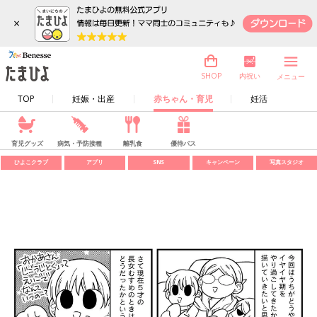
×
内祝い
SHOP
メニュー
TOP
妊娠・出産
赤ちゃん・育児
妊活
育児グッズ
病気・予防接種
離乳食
優待パス
ひよこクラブ
アプリ
SNS
キャンペーン
写真スタジオ