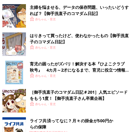
主婦を悩ませる、データの保存問題、いったいどうす
れば？【御手洗直子のコマダム日記】
赤ちゃん・育児
はりきって買ったけど、使わなかったもの【御手洗直
子のコマダム日記】
赤ちゃん・育児
育児の困ったがズバリ！解決する本『ひよこクラブ
秋号』 4カ月～2才になるまで、育児に役立つ情報が
いっぱい！
赤ちゃん・育児
［御手洗直子のコマダム日記＃201］人気エピソード
をもう1度！【御手洗直子さん卒業企画】
赤ちゃん・育児
ライフ共済ってなに？月々の掛金が500円か
らの保障