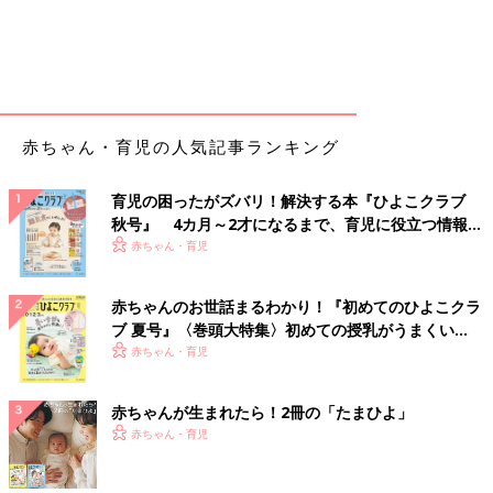
赤ちゃん・育児の人気記事ランキング
育児の困ったがズバリ！解決する本『ひよこクラブ
秋号』 4カ月～2才になるまで、育児に役立つ情報が
いっぱい！
赤ちゃん・育児
赤ちゃんのお世話まるわかり！『初めてのひよこクラ
ブ 夏号』〈巻頭大特集〉初めての授乳がうまくい
く！ おっぱい・ミルクの基本と夏のトラブル 解決テ
赤ちゃん・育児
ク
赤ちゃんが生まれたら！2冊の「たまひよ」
赤ちゃん・育児