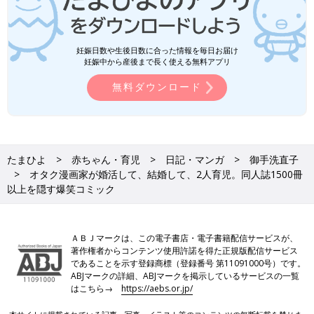
妊娠日数や生後日数に合った情報を毎日お届け
妊娠中から産後まで長く使える無料アプリ
無料ダウンロード
たまひよ
赤ちゃん・育児
日記・マンガ
御手洗直子
オタク漫画家が婚活して、結婚して、2人育児。同人誌1500冊
以上を隠す爆笑コミック
ＡＢＪマークは、この電子書店・電子書籍配信サービスが、
著作権者からコンテンツ使用許諾を得た正規版配信サービス
であることを示す登録商標（登録番号 第11091000号）です。
ABJマークの詳細、ABJマークを掲示しているサービスの一覧
はこちら→
https://aebs.or.jp/