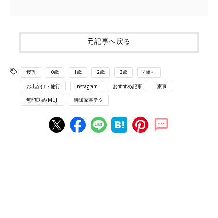
元記事へ戻る
授乳
0歳
1歳
2歳
3歳
4歳～
お出かけ・旅行
Instagram
おすすめ記事
家事
無印良品/MUJI
時短家事テク