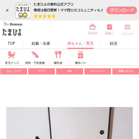
×
内祝い
SHOP
メニュー
TOP
妊娠・出産
赤ちゃん・育児
妊活
育児グッズ
病気・予防接種
離乳食
優待パス
ひよこクラブ
アプリ
SNS
キャンペーン
写真スタジオ