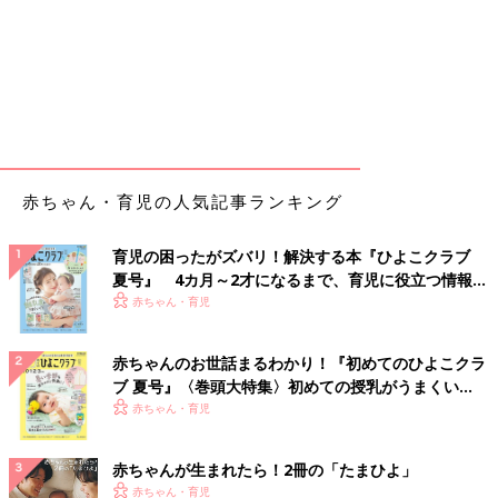
赤ちゃん・育児の人気記事ランキング
育児の困ったがズバリ！解決する本『ひよこクラブ
夏号』 4カ月～2才になるまで、育児に役立つ情報が
いっぱい！
赤ちゃん・育児
赤ちゃんのお世話まるわかり！『初めてのひよこクラ
ブ 夏号』〈巻頭大特集〉初めての授乳がうまくい
く！ おっぱい・ミルクの基本と夏のトラブル 解決テ
赤ちゃん・育児
ク
赤ちゃんが生まれたら！2冊の「たまひよ」
赤ちゃん・育児