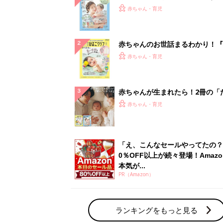
『ひよこクラブ 夏号』 4カ月～
赤ちゃん・育児
になるまで、育児に役立つ情報が
ぱい！
赤ちゃんのお世話まるわかり！『
てのひよこクラブ 夏号』〈巻頭
赤ちゃん・育児
集〉初めての授乳がうまくいく！
っぱい・ミルクの基本と夏のトラ
解決テク
赤ちゃんが生まれたら！2冊の「
ひよ」
赤ちゃん・育児
「え、こんなセールやってたの？
0％OFF以上が続々登場！Amazo
本気が...
PR（Amazon）
ランキングをもっと見る