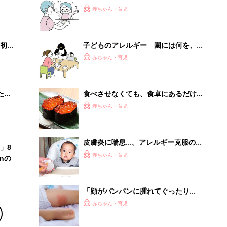
2才
冬は要注意！肌トラブルがリスクを高
赤ちゃん・育児
いっ
める？！【アレルギー専門医】
初め
子どものアレルギー 園には何を、ど
大特
う伝えればいい？【医師監修】
赤ちゃん・育児
 お
ブル
たま
食べさせなくても、食卓にあるだけで
食物アレルギーに？イクラは？鶏卵
赤ちゃん・育児
は？【専門医に聞く】
皮膚炎に喘息…。アレルギー克服の第
」8
一歩を踏み出すまで
赤ちゃん・育児
nの
「顔がパンパンに腫れてぐったり
と…」息子の食物アレルギーに後悔し
赤ちゃん・育児
た母の話【専門医に聞く】