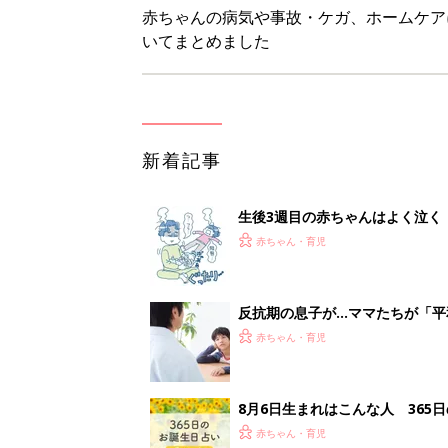
赤ちゃんの病気や事故・ケガ、ホームケア
いてまとめました
新着記事
生後3週目の赤ちゃんはよく泣く
って本当？【専門家】
赤ちゃん・育児
反抗期の息子が...ママたちが「
赤ちゃん・育児
8月6日生まれはこんな人 365
赤ちゃん・育児