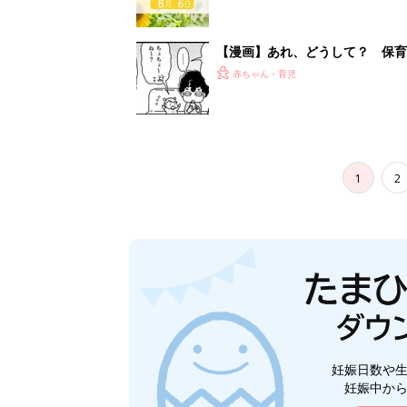
【漫画】あれ、どうして？ 保
がする……！『ふうふう子育て ＃
赤ちゃん・育児
1
2
妊娠日数や
妊娠中か