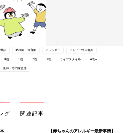
お世話
幼稚園・保育園
アレルギー
アトピー性皮膚炎
0歳
1歳
2歳
3歳
ライフスタイル
4歳～
医師・専門家監修
ング
関連記事
本
【赤ちゃんのアレルギー最新事情】秋