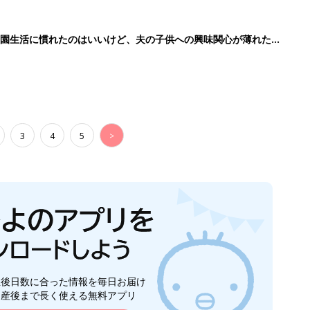
育園生活に慣れたのはいいけど、夫の子供への興味関心が薄れた気
91』
3
4
5
>
生後日数に合った情報を毎日お届け
ら産後まで長く使える無料アプリ