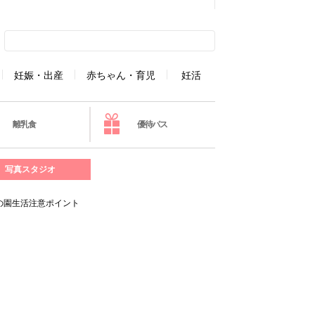
妊娠・出産
赤ちゃん・育児
妊活
離乳食
優待パス
写真スタジオ
の園生活注意ポイント