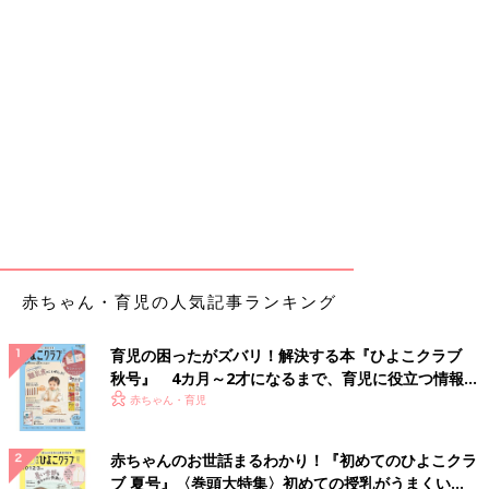
赤ちゃん・育児の人気記事ランキング
育児の困ったがズバリ！解決する本『ひよこクラブ
秋号』 4カ月～2才になるまで、育児に役立つ情報が
いっぱい！
赤ちゃん・育児
赤ちゃんのお世話まるわかり！『初めてのひよこクラ
ブ 夏号』〈巻頭大特集〉初めての授乳がうまくい