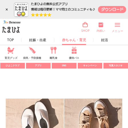
×
内祝い
SHOP
メニュー
TOP
妊娠・出産
赤ちゃん・育児
妊活
育児グッズ
病気・予防接種
離乳食
優待パス
ひよこクラブ
アプリ
SNS
キャンペーン
写真スタジオ