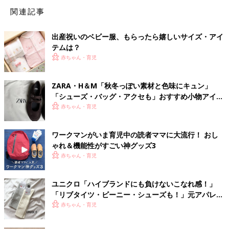
関連記事
出産祝いのベビー服、もらったら嬉しいサイズ・アイ
テムは？
赤ちゃん・育児
ZARA・H＆М「秋冬っぽい素材と色味にキュン」
「シューズ・バッグ・アクセも」おすすめ小物アイテ
ム4選
赤ちゃん・育児
ワークマンがいま育児中の読者ママに大流行！ おし
ゃれ＆機能性がすごい神グッズ3
赤ちゃん・育児
ユニクロ「ハイブランドにも負けないこなれ感！」
「リブタイツ・ビーニー・シューズも！」元アパレル
店員ライターおすすめ小物類★4選
赤ちゃん・育児