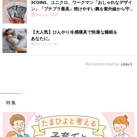
3COINS、ユニクロ、ワークマン「おしゃれなデザイ
ン」「プチプラ最高」焼けやすい腕を紫外線から守れ
る！プチプラアームカバー4選
赤ちゃん・育児
【大人気】ひんやり冷感寝具で快適な睡眠を
あなたに。
PR(アイリスプラザ)
Recommended by
特集