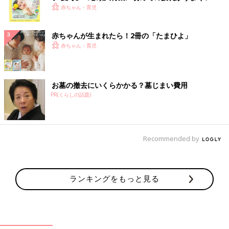
く！ おっぱい・ミルクの基本と夏のトラブル 解決テ
赤ちゃん・育児
ク
赤ちゃんが生まれたら！2冊の「たまひよ」
赤ちゃん・育児
お墓の撤去にいくらかかる？墓じまい費用
PR(くらしの話題)
Recommended by
ランキングをもっと見る