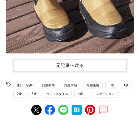
元記事へ戻る
家計・節約
妊娠初期
妊娠中期
妊娠後期
0歳
1歳
2歳
3歳
ライフスタイル
4歳～
ファッション