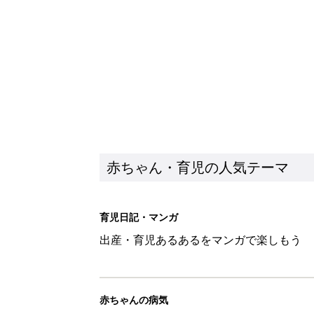
出産・育児あるあるをマンガで楽しもう
赤ちゃんの病気
赤ちゃんの病気や事故・ケガ、ホームケア
いてまとめました
新着記事
生後3週目の赤ちゃんはよく泣く
って本当？【専門家】
赤ちゃん・育児
反抗期の息子が...ママたちが「