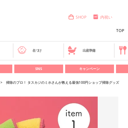
SHOP
内祝い
TOP
き
名づけ
出産準備
SNS
キャンペーン
掃除のプロ！ タスカジのミホさんが教える最強100円ショップ掃除グッズ