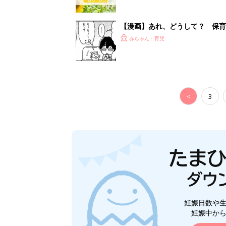
妊娠日数や
妊娠中か