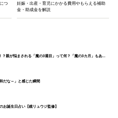
日のお誕生日占い【鏡リュウジ監修】
育園生活に慣れたのはいいけど、夫の子供への興味関心が薄れた気
91』
4
5
6
7
>