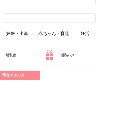
妊娠・出産
赤ちゃん・育児
妊活
離乳食
優待パス
写真スタジオ