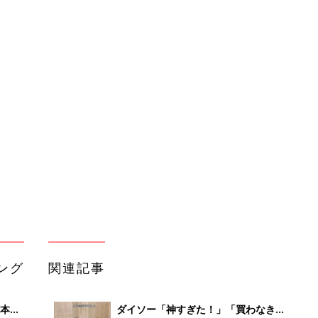
ング
関連記事
本
ダイソー「神すぎた！」「買わなきゃ
2才
損」面倒な大掃除もこれでラクラク！
赤ちゃん・育児
いっ
お掃除グッズ4選
初め
やらない派、別の季節にやる派も！
大特
【大掃除、やってますか？】
赤ちゃん・育児
 お
ブル
たま
洗濯機の洗濯槽はどのくらいの頻度で
掃除するのが正解!? 買ってから一度
赤ちゃん・育児
も掃除してない強者も…。専門家に聞
く
わかっちゃいるけど掃除ができない
るA
「わが家のここにホコリがたまってい
赤ちゃん・育児
い
ます」