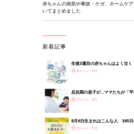
赤ちゃん・育児
8月6日生まれはこんな人 365
赤ちゃん・育児
【漫画】あれ、どうして？ 保
がする……！『ふうふう子育て ＃
赤ちゃん・育児
<
3