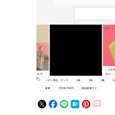
ベビー用品・グッズ
0歳
1歳
2歳
3
家事
100均/100円
時短家事テク