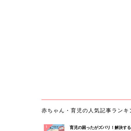
赤ちゃん・育児の人気記事ランキ
育児の困ったがズバリ！解決する
『ひよこクラブ 秋号』 4カ月～
赤ちゃん・育児
になるまで、育児に役立つ情報が
ぱい！
赤ちゃんのお世話まるわかり！『
てのひよこクラブ 夏号』〈巻頭
赤ちゃん・育児
集〉初めての授乳がうまくいく！
っぱい・ミルクの基本と夏のトラ
解決テク
赤ちゃんが生まれたら！2冊の「
ひよ」
赤ちゃん・育児
「今日の目玉商品は？」毎日変わ
mazonタイムセールが見逃せな