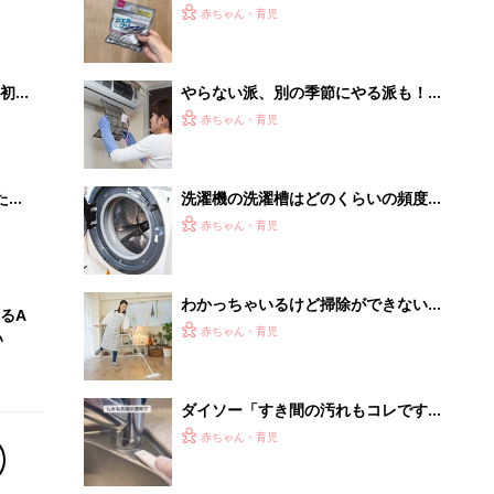
ダイソー「すき間の汚れもコレですっ
きり！」「水垢や油汚れにも◎」超使
赤ちゃん・育児
える★キッチン掃除アイテム5選
部屋を沼らせるスピーカー
PR（デノン）
Recommended by
離乳食はいつから？進め方は？「たまひよ きほんの離