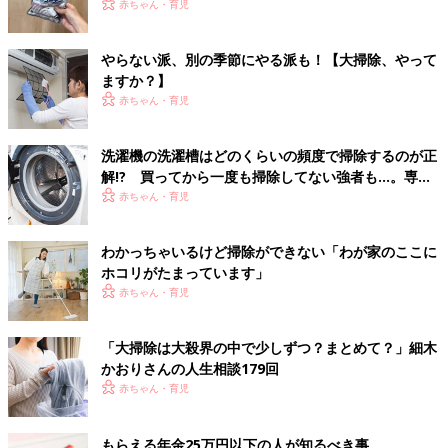
赤ちゃん・育児
やらない派、別の季節にやる派も！【大掃除、やって
ますか？】
赤ちゃん・育児
洗濯機の洗濯槽はどのくらいの頻度で掃除するのが正
解!? 買ってから一度も掃除してない強者も…。専門
家に聞く
赤ちゃん・育児
わかっちゃいるけど掃除ができない「わが家のここに
ホコリがたまっています」
赤ちゃん・育児
「大掃除は大殺界の中で少しずつ？まとめて？」細木
かおりさんの人生相談179回
赤ちゃん・育児
もらえる年金25万円以下の人が知るべき事