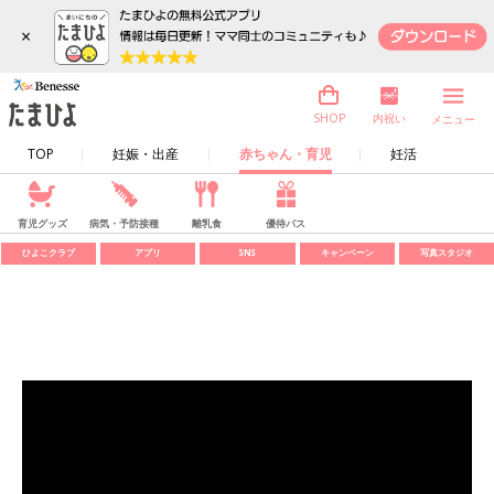
×
内祝い
SHOP
メニュー
TOP
妊娠・出産
赤ちゃん・育児
妊活
育児グッズ
病気・予防接種
離乳食
優待パス
ひよこクラブ
アプリ
SNS
キャンペーン
写真スタジオ