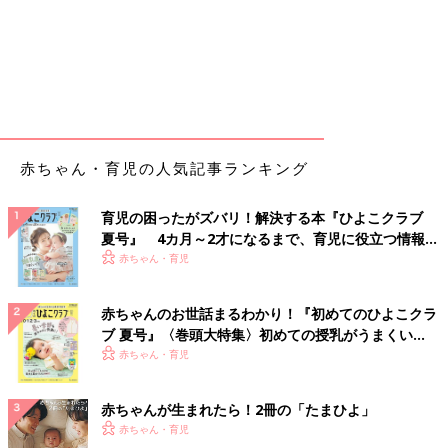
赤ちゃん・育児の人気記事ランキング
育児の困ったがズバリ！解決する本『ひよこクラブ
夏号』 4カ月～2才になるまで、育児に役立つ情報が
いっぱい！
赤ちゃん・育児
赤ちゃんのお世話まるわかり！『初めてのひよこクラ
ブ 夏号』〈巻頭大特集〉初めての授乳がうまくい
く！ おっぱい・ミルクの基本と夏のトラブル 解決テ
赤ちゃん・育児
ク
赤ちゃんが生まれたら！2冊の「たまひよ」
赤ちゃん・育児