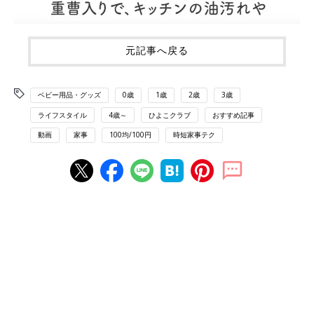
元記事へ戻る
ベビー用品・グッズ
0歳
1歳
2歳
3歳
ライフスタイル
4歳～
ひよこクラブ
おすすめ記事
動画
家事
100均/100円
時短家事テク