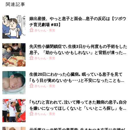
関連記事
娘出産後、やっと息子と面会…息子の反応は【ツボウ
チ育児劇場 #83】
赤ちゃん・育児
先天性小腸閉鎖症で､生後3日から何度もの手術をした
息子。「助からないかもしれない」と背筋が凍ったこ
とも･･･
赤ちゃん・育児
生後20日にわかった心臓病｡ 眠っている息子を見て
｢もう目が覚めないかも･･･｣と不安になったことも
【先天性心疾患】
赤ちゃん・育児
｢ちび｣と言われて､泣いて帰ってきた難病の息子｡自分
を嫌いになってほしくないと「いいところ探し」を続
ける母【軟骨無形成症】
赤ちゃん・育児
元千葉ロッテ投手の美馬学｡生まれつき右手に欠損が