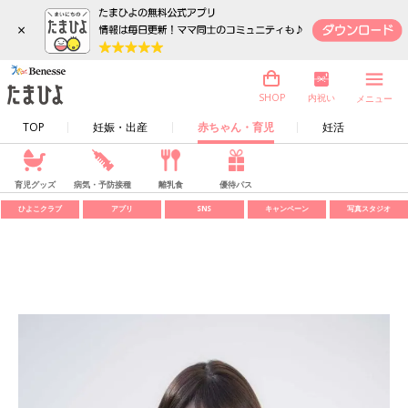
×
内祝い
SHOP
メニュー
TOP
妊娠・出産
赤ちゃん・育児
妊活
育児グッズ
病気・予防接種
離乳食
優待パス
ひよこクラブ
アプリ
SNS
キャンペーン
写真スタジオ