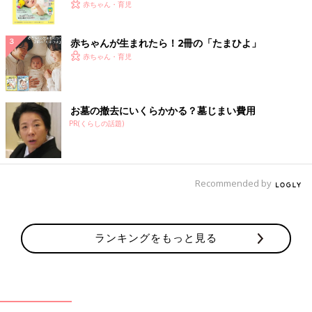
く！ おっぱい・ミルクの基本と夏のトラブル 解決テ
赤ちゃん・育児
ク
赤ちゃんが生まれたら！2冊の「たまひよ」
赤ちゃん・育児
お墓の撤去にいくらかかる？墓じまい費用
PR(くらしの話題)
Recommended by
ランキングをもっと見る