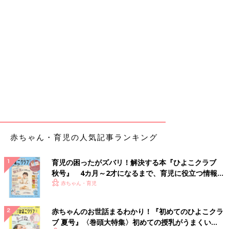
赤ちゃん・育児の人気記事ランキング
育児の困ったがズバリ！解決する本『ひよこクラブ
秋号』 4カ月～2才になるまで、育児に役立つ情報が
いっぱい！
赤ちゃん・育児
赤ちゃんのお世話まるわかり！『初めてのひよこクラ
ブ 夏号』〈巻頭大特集〉初めての授乳がうまくい