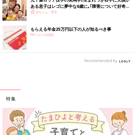
ある息子はレゴに夢中な6歳に｡｢障害について好奇の
目で見られることも」【先天性欠損症】
赤ちゃん・育児
もらえる年金25万円以下の人が知るべき事
PR(くらしの話題)
Recommended by
特集