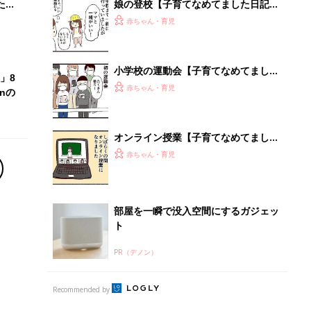
PR（デノン）
Recommended by
離乳食はいつから？進め方は？「たまひよ きほんの離
乳食」
授乳の悩みや初めての離乳食作りに役立つ
子育てとお金
につ
妊娠・出産・育児にかかる費用やもらえる補助
金・助成金を解説