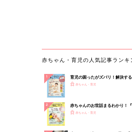
赤ちゃんのお世話まるわかり！『
てのひよこクラブ 夏号』〈巻頭
赤ちゃん・育児
集〉初めての授乳がうまくいく！
っぱい・ミルクの基本と夏のトラ
解決テク
赤ちゃんが生まれたら！2冊の「
ひよ」
赤ちゃん・育児
「え、こんなセールやってたの？
0％OFF以上が続々登場！Amazo
本気が...
PR（Amazon）
ランキングをもっと見る