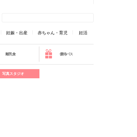
妊娠・出産
赤ちゃん・育児
妊活
離乳食
優待パス
写真スタジオ