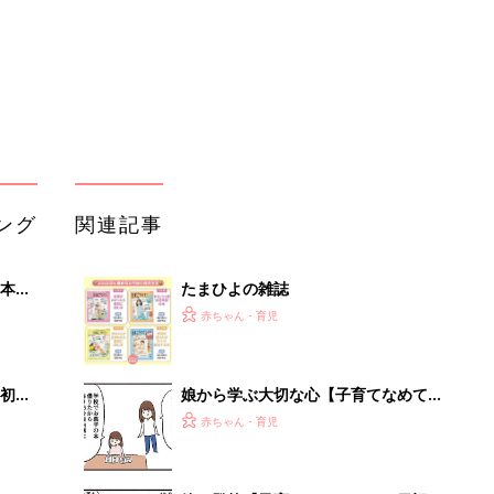
初め
娘から学ぶ大切な心【子育てなめてま
大特
した日記#144】
赤ちゃん・育児
 お
ブル
たま
娘の登校【子育てなめてました日記
#142】
赤ちゃん・育児
小学校の運動会【子育てなめてました
」8
日記#146】
赤ちゃん・育児
nの
オンライン授業【子育てなめてました
日記#136】
赤ちゃん・育児
部屋を一瞬で没入空間にするガジェッ
ト