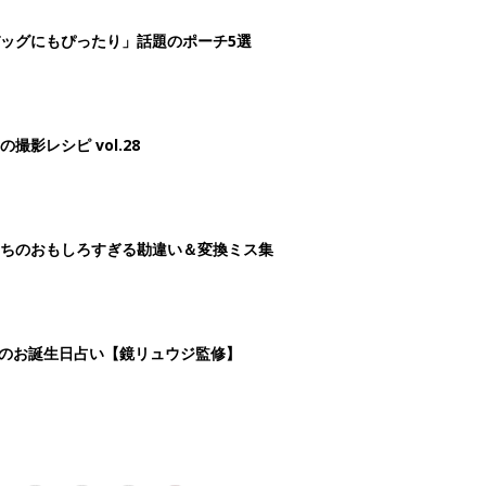
3
4
5
>
生後日数に合った情報を毎日お届け
ら産後まで長く使える無料アプリ
ダウンロード