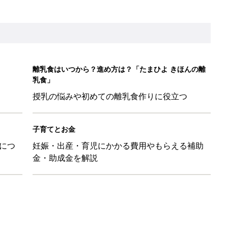
ッグにもぴったり」話題のポーチ5選
影レシピ vol.28
ちのおもしろすぎる勘違い＆変換ミス集
日のお誕生日占い【鏡リュウジ監修】