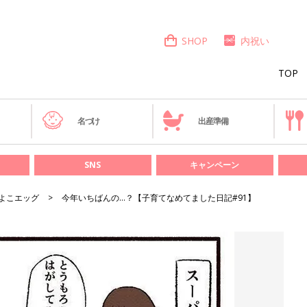
SHOP
内祝い
TOP
き
名づけ
出産準備
SNS
キャンペーン
よこエッグ
今年いちばんの…？【子育てなめてました日記#91】