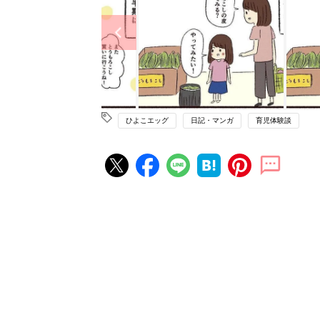
ひよこエッグ
日記・マンガ
育児体験談
赤ちゃん・育児の人気記事ランキ
育児の困ったがズバリ！解決する
『ひよこクラブ 秋号』 4カ月～
赤ちゃん・育児
になるまで、育児に役立つ情報が
ぱい！