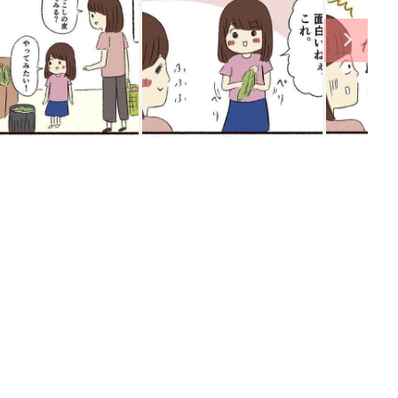
ング
関連記事
本
たまひよの雑誌
2才
赤ちゃん・育児
いっ