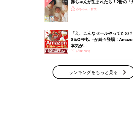
赤ちゃん・育児の人気テーマ
育児日記・マンガ
出産・育児あるあるをマンガで楽しもう
赤ちゃんの病気
赤ちゃんの病気や事故・ケガ、ホームケア
いてまとめました