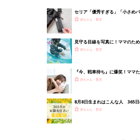
赤ちゃん・育児
1
2
妊娠日数や
妊娠中か