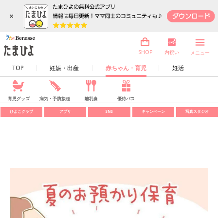
×
内祝い
SHOP
メニュー
TOP
妊娠・出産
赤ちゃん・育児
妊活
育児グッズ
病気・予防接種
離乳食
優待パス
ひよこクラブ
アプリ
SNS
キャンペーン
写真スタジオ