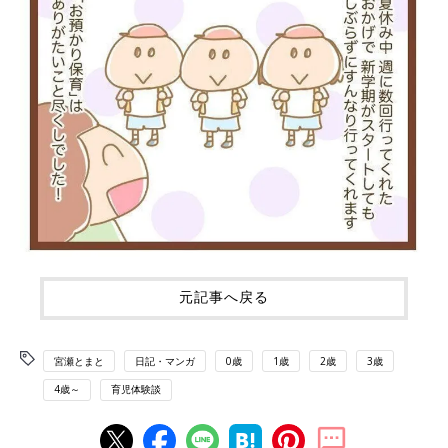
元記事へ戻る
宮瀬とまと
日記・マンガ
0歳
1歳
2歳
3歳
4歳～
育児体験談