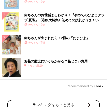
いっぱい！
赤ちゃん・育児
赤ちゃんのお世話まるわかり！『初めてのひよこクラ
ブ 夏号』〈巻頭大特集〉初めての授乳がうまくい
く！ おっぱい・ミルクの基本と夏のトラブル 解決テ
赤ちゃん・育児
ク
赤ちゃんが生まれたら！2冊の「たまひよ」
赤ちゃん・育児
お墓の撤去にいくらかかる？墓じまい費用
PR(くらしの話題)
Recommended by
ランキングをもっと見る