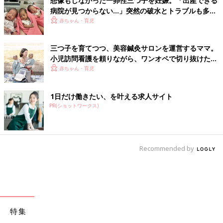
想像もしなかった一卵性三つ子を妊娠。「出産できる
病院が見つからない…」突然の破水とトラブルも多数
経験！【体験談】
赤ちゃん・育児
三つ子を育てつつ、美容鍼灸サロンを運営するママ。
小児訪問看護を頼りながら、ワンオペで切り抜けた赤
ちゃん育児！【多胎インタビュー・後編】
赤ちゃん・育児
1日だけ働きたい、を叶える求人サイト
PR(ショットワークス)
Recommended by
特集