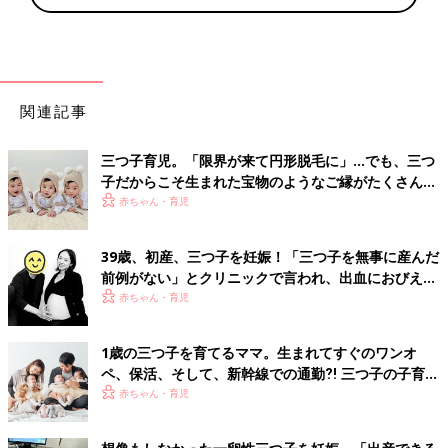
関連記事
三つ子育児。「限界が来て円形脱毛に」…でも、三つ
子だからこそ生まれた宝物のようなご縁がたくさん！
【体験談】
赤ちゃん・育児
39歳、初産、三つ子を妊娠！「三つ子を無事に産んだ
前例がない」とクリニックで言われ、出血におびえる
日々…【桑子英里アナ・インタビュー】
赤ちゃん・育児
1歳の三つ子を育てるママ。生まれてすぐのワンオ
ペ、保活、そして、新幹線での通勤⁈ 三つ子の子育て
のリアル【多胎育児体験談】
赤ちゃん・育児