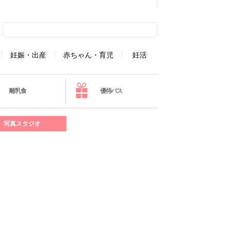
妊娠・出産
赤ちゃん・育児
妊活
離乳食
優待パス
写真スタジオ