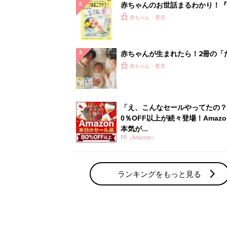
赤ちゃんのお世話まるわかり！『
てのひよこクラブ 夏号』〈巻頭
赤ちゃん・育児
集〉初めての授乳がうまくいく！
っぱい・ミルクの基本と夏のトラ
解決テク
赤ちゃんが生まれたら！2冊の「
ひよ」
赤ちゃん・育児
「え、こんなセールやってたの？
0％OFF以上が続々登場！Amazo
本気が...
PR（Amazon）
ランキングをもっと見る