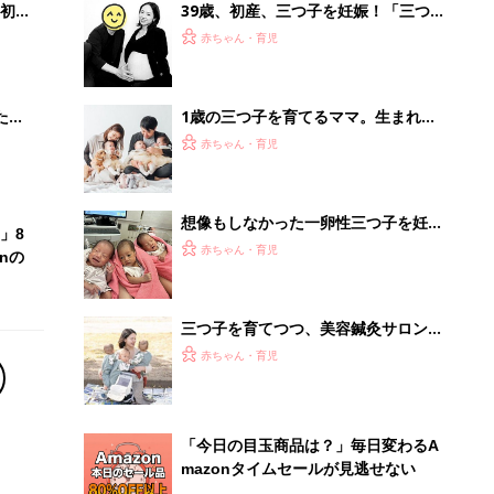
初め
39歳、初産、三つ子を妊娠！「三つ子
大特
を無事に産んだ前例がない」とクリニ
赤ちゃん・育児
 お
ックで言われ、出血におびえる日々…
ブル
【桑子英里アナ・インタビュー】
たま
1歳の三つ子を育てるママ。生まれて
すぐのワンオペ、保活、そして、新幹
赤ちゃん・育児
線での通勤⁈ 三つ子の子育てのリアル
【多胎育児体験談】
想像もしなかった一卵性三つ子を妊
」8
娠。「出産できる病院が見つからな
赤ちゃん・育児
nの
い…」突然の破水とトラブルも多数経
験！【体験談】
三つ子を育てつつ、美容鍼灸サロンを
運営するママ。小児訪問看護を頼りな
赤ちゃん・育児
がら、ワンオペで切り抜けた赤ちゃん
育児！【多胎インタビュー・後編】
「今日の目玉商品は？」毎日変わるA
mazonタイムセールが見逃せない