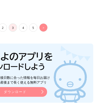
2
3
4
5
>
生後日数に合った情報を毎日お届け
ら産後まで長く使える無料アプリ
ダウンロード