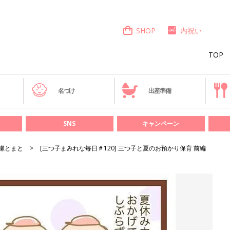
SHOP
内祝い
TOP
き
名づけ
出産準備
SNS
キャンペーン
瀬とまと
[三つ子まみれな毎日＃120] 三つ子と夏のお預かり保育 前編