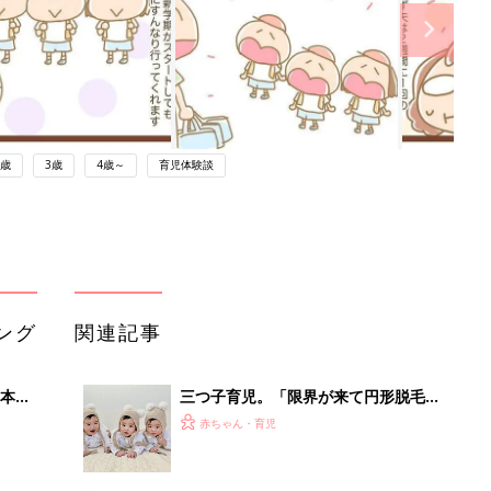
2歳
3歳
4歳～
育児体験談
ング
関連記事
本
三つ子育児。「限界が来て円形脱毛
2才
に」…でも、三つ子だからこそ生まれ
赤ちゃん・育児
いっ
た宝物のようなご縁がたくさん！【体
験談】