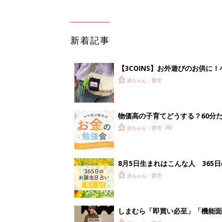
新着記事
【3COINS】お外遊びのお供
ート」
赤ちゃん・育児
物価高の子育てどうする？60分
赤ちゃん・育児
8月5日生まれはこんな人 365
赤ちゃん・育児
しまむら「即買い必至」「機能面