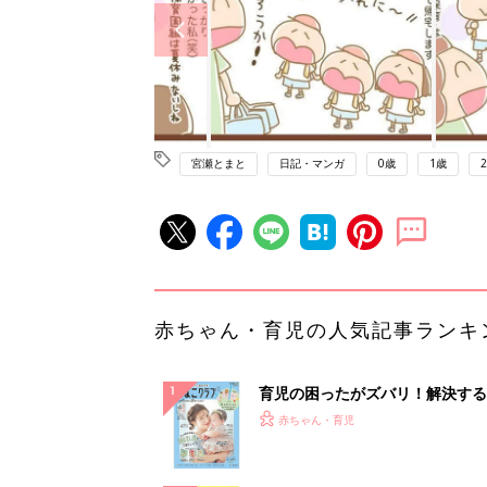
宮瀬とまと
日記・マンガ
0歳
1歳
赤ちゃん・育児の人気記事ランキ
育児の困ったがズバリ！解決する
『ひよこクラブ 夏号』 4カ月～
赤ちゃん・育児
になるまで、育児に役立つ情報が
ぱい！