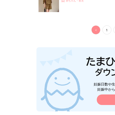
赤ちゃん・育児
<
1
妊娠日数や
妊娠中か