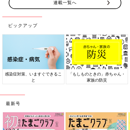
連載一覧へ
ピックアップ
赤ちゃん・
日本外来小児科学会リーフレッ
六星占術 細木かおり
災
ト検討会
相談
最新号