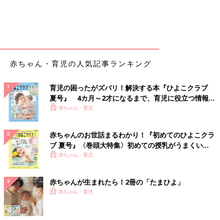
赤ちゃん・育児の人気記事ランキング
育児の困ったがズバリ！解決する本『ひよこクラブ
夏号』 4カ月～2才になるまで、育児に役立つ情報が
いっぱい！
赤ちゃん・育児
赤ちゃんのお世話まるわかり！『初めてのひよこクラ
ブ 夏号』〈巻頭大特集〉初めての授乳がうまくい
く！ おっぱい・ミルクの基本と夏のトラブル 解決テ
赤ちゃん・育児
ク
赤ちゃんが生まれたら！2冊の「たまひよ」
赤ちゃん・育児