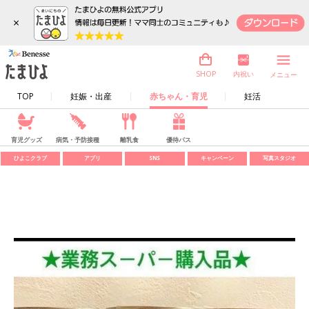
×
内祝い
SHOP
メニュー
TOP
妊娠・出産
赤ちゃん・育児
妊活
育児グッズ
病気・予防接種
離乳食
優待パス
ひよこクラブ
アプリ
SNS
キャンペーン
写真スタジオ