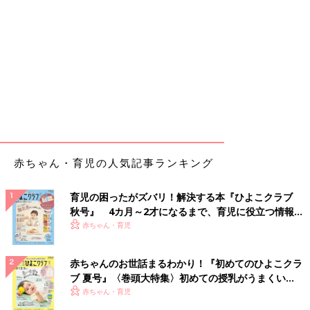
赤ちゃん・育児の人気記事ランキング
育児の困ったがズバリ！解決する本『ひよこクラブ
秋号』 4カ月～2才になるまで、育児に役立つ情報が
いっぱい！
赤ちゃん・育児
赤ちゃんのお世話まるわかり！『初めてのひよこクラ
ブ 夏号』〈巻頭大特集〉初めての授乳がうまくい
く！ おっぱい・ミルクの基本と夏のトラブル 解決テ
赤ちゃん・育児
ク