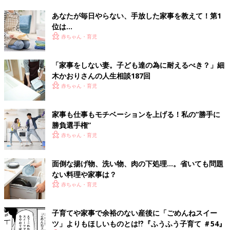
あなたが毎日やらない、手放した家事を教えて！第1
位は…
赤ちゃん・育児
「家事をしない妻。子ども達の為に耐えるべき？」細
木かおりさんの人生相談187回
赤ちゃん・育児
家事も仕事もモチベーションを上げる！私の“勝手に
勝負選手権”
赤ちゃん・育児
面倒な揚げ物、洗い物、肉の下処理…。省いても問題
ない料理や家事は？
赤ちゃん・育児
子育てや家事で余裕のない産後に「ごめんねスイー
ツ」よりもほしいものとは⁉︎『ふうふう子育て ＃54』