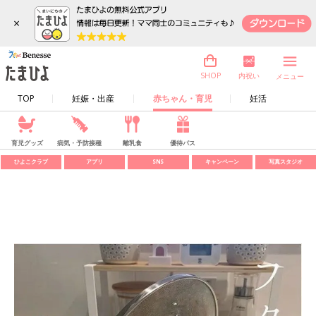
×
内祝い
SHOP
メニュー
TOP
妊娠・出産
赤ちゃん・育児
妊活
育児グッズ
病気・予防接種
離乳食
優待パス
ひよこクラブ
アプリ
SNS
キャンペーン
写真スタジオ