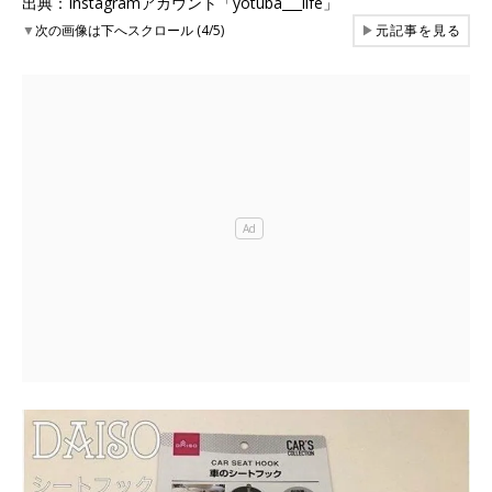
出典：Instagramアカウント「yotuba___life」
▼
次の画像は下へスクロール (4/5)
▶
元記事を見る