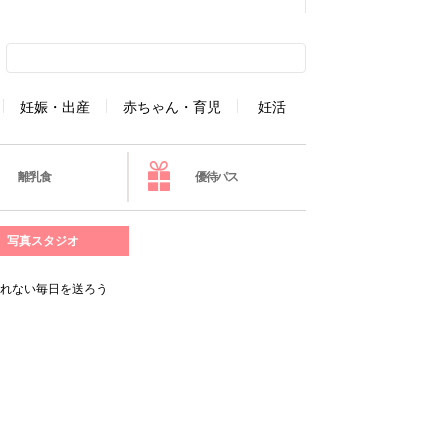
妊娠・出産
赤ちゃん・育児
妊活
離乳食
優待パス
写真スタジオ
忘れない毎日を送ろう