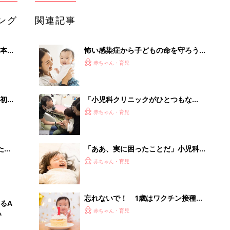
ング
関連記事
本
怖い感染症から子どもの命を守ろう！
2才
「麻疹」「風疹」の排除国である日本
赤ちゃん・育児
いっ
で、ワクチン接種が大切な理由とは？
【小児科医】
初め
「小児科クリニックがひとつもな
大特
い…」。20キロ離れた小児科に子ども
赤ちゃん・育児
 お
を連れていく姿を見て、1人の小児科
ブル
医の決意
たま
「ああ、実に困ったことだ」小児科医
の嘆き。繰り返されるワクチンの供給
赤ちゃん・育児
停滞。接種率の低下によって心配され
ること【小児科医】
忘れないで！ 1歳はワクチン接種の
るA
第２の山場と心得て 【小児科医】
赤ちゃん・育児
い