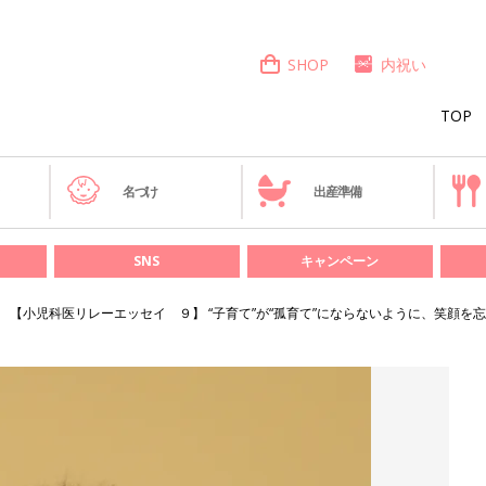
SHOP
内祝い
TOP
き
名づけ
出産準備
SNS
キャンペーン
【小児科医リレーエッセイ ９】 “子育て”が“孤育て”にならないように、笑顔を