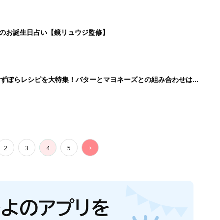
日のお誕生日占い【鏡リュウジ監修】
」ずぼらレシピを大特集！バターとマヨネーズとの組み合わせは栄
2
3
4
5
>