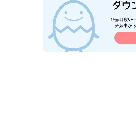
妊娠日数や
妊娠中か