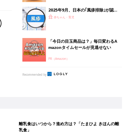
2025年9月、日本の｢風疹排除｣が認
定！感染症対策上、10年ぶりの快挙！
赤ちゃん・育児
その背景は？【小児科医】
「今日の目玉商品は？」毎日変わるA
mazonタイムセールが見逃せない
PR（Amazon）
Recommended by
離乳食はいつから？進め方は？「たまひよ きほんの離
乳食」