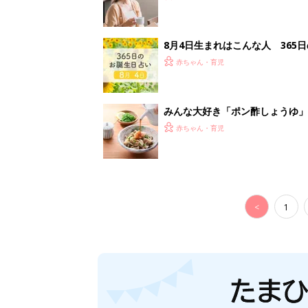
8月4日生まれはこんな人 365
赤ちゃん・育児
みんな大好き「ポン酢しょうゆ
養学的にも最高⁉
赤ちゃん・育児
<
1