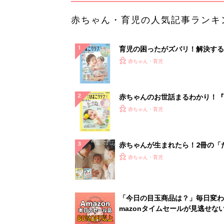
赤ちゃん・育児の人気記事ランキ
育児の困ったがズバリ！解決する
『ひよこクラブ 夏号』 4カ月～
赤ちゃん・育児
になるまで、育児に役立つ情報が
ぱい！
赤ちゃんのお世話まるわかり！『
てのひよこクラブ 夏号』〈巻頭
赤ちゃん・育児
集〉初めての授乳がうまくいく！
っぱい・ミルクの基本と夏のトラ
解決テク
赤ちゃんが生まれたら！2冊の「
ひよ」
赤ちゃん・育児
「今日の目玉商品は？」毎日変わ
mazonタイムセールが見逃せな