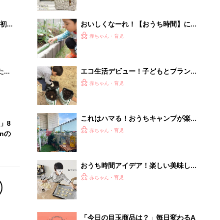
初め
おいしくなーれ！【おうち時間】に親
大特
子で家庭菜園が人気
赤ちゃん・育児
 お
ブル
たま
エコ生活デビュー！子どもとプランタ
ーでできる家庭菜園4選
赤ちゃん・育児
これはハマる！おうちキャンプが楽し
」8
すぎておすすめ！
赤ちゃん・育児
nの
おうち時間アイデア！楽しい美味しい
♪子どもとクッキング
赤ちゃん・育児
「今日の目玉商品は？」毎日変わるA