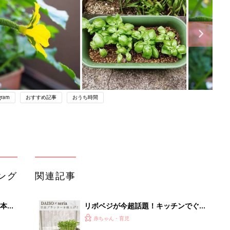
gram
おすすめ記事
おうち時間
ング
関連記事
本
リボベジが今超話題！キッチンでぐん
2才
ぐん育つ葉物野菜4選
赤ちゃん・育児
いっ