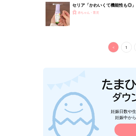
セリア「かわいくて機能性も◎」
赤ちゃん・育児
<
1
妊娠日数や
妊娠中か