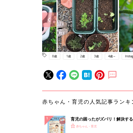
0歳
1歳
2歳
3歳
4歳～
Insta
赤ちゃん・育児の人気記事ランキ
育児の困ったがズバリ！解決する
『ひよこクラブ 秋号』 4カ月～
赤ちゃん・育児
になるまで、育児に役立つ情報が