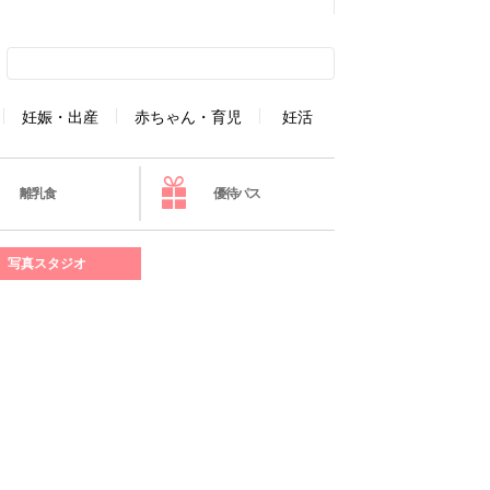
妊娠・出産
赤ちゃん・育児
妊活
離乳食
優待パス
写真スタジオ