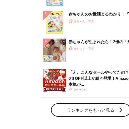
ぱい！
赤ちゃんのお世話まるわかり！『
てのひよこクラブ 夏号』〈巻頭
赤ちゃん・育児
集〉初めての授乳がうまくいく！
っぱい・ミルクの基本と夏のトラ
解決テク
赤ちゃんが生まれたら！2冊の「
ひよ」
赤ちゃん・育児
「え、こんなセールやってたの？
0％OFF以上が続々登場！Amazo
本気が...
PR（Amazon）
ランキングをもっと見る