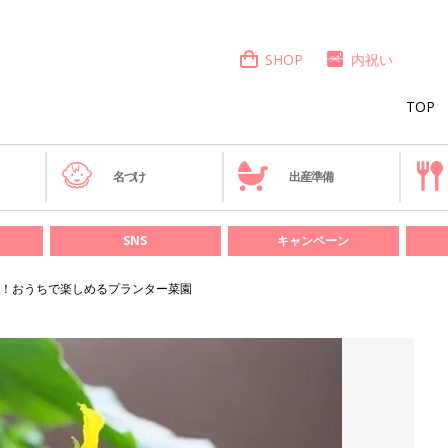
SHOP
内祝い
TOP
き
名づけ
出産準備
SNS
キャンペーン
！おうちで楽しめるプランター菜園