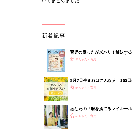
いてまとめました
新着記事
育児の困ったがズバリ！解決する
つ情報がいっぱい！
赤ちゃん・育児
8月7日生まれはこんな人 365
赤ちゃん・育児
あなたの「服を捨てるマイルー
スタイリストが喝！
赤ちゃん・育児