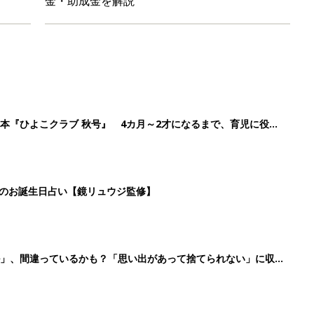
金・助成金を解説
本『ひよこクラブ 秋号』 4カ月～2才になるまで、育児に役立
日のお誕生日占い【鏡リュウジ監修】
ル」、間違っているかも？「思い出があって捨てられない」に収納