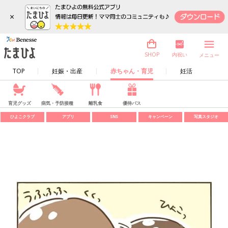
×
内祝い
SHOP
メニュー
TOP
妊娠・出産
赤ちゃん・育児
妊活
育児グッズ
病気・予防接種
離乳食
優待パス
ひよこクラブ
アプリ
SNS
キャンペーン
写真スタジオ