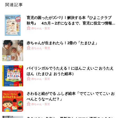
関連記事
育児の困ったがズバリ！解決する本『ひよこクラブ
秋号』 4カ月～2才になるまで、育児に役立つ情報が
いっぱい！
赤ちゃん・育児
赤ちゃんが生まれたら！2冊の「たまひよ」
赤ちゃん・育児
バイリンガルでうたえる！にほんご えいご おうたえ
ほん（たまひよ おうた絵本）
赤ちゃん・育児
さわると絵がでる ふしぎ絵本「でてこい でてこい お
べんとうなーんだ？」
赤ちゃん・育児