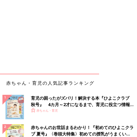
赤ちゃん・育児の人気記事ランキング
育児の困ったがズバリ！解決する本『ひよこクラブ
秋号』 4カ月～2才になるまで、育児に役立つ情報が
いっぱい！
赤ちゃん・育児
赤ちゃんのお世話まるわかり！『初めてのひよこクラ
ブ 夏号』〈巻頭大特集〉初めての授乳がうまくい