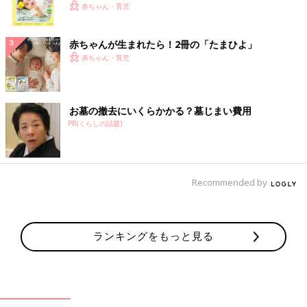
く！ おっぱい・ミルクの基本と夏のトラブル 解決テ
赤ちゃん・育児
ク
赤ちゃんが生まれたら！2冊の「たまひよ」
赤ちゃん・育児
お墓の撤去にいくらかかる？墓じまい費用
PR(くらしの話題)
Recommended by
ランキングをもっと見る