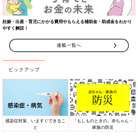
【ワクチン接種できるものも】妊婦の感染症対策、知っておいて！
連載一覧へ
ピックアップ
日本外来小児科学会リーフレッ
六星占術 細木かおりさんの人生
ト検討会
相談