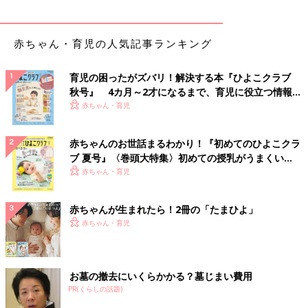
赤ちゃん・育児の人気記事ランキング
育児の困ったがズバリ！解決する本『ひよこクラブ
秋号』 4カ月～2才になるまで、育児に役立つ情報が
いっぱい！
赤ちゃん・育児
赤ちゃんのお世話まるわかり！『初めてのひよこクラ
ブ 夏号』〈巻頭大特集〉初めての授乳がうまくい
く！ おっぱい・ミルクの基本と夏のトラブル 解決テ
赤ちゃん・育児
ク
赤ちゃんが生まれたら！2冊の「たまひよ」
赤ちゃん・育児
お墓の撤去にいくらかかる？墓じまい費用
PR(くらしの話題)