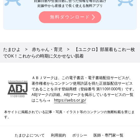
妊娠日数や生後日数に合った情報を毎日お届け
妊娠中から産後まで長く使える無料アプリ
無料ダウンロード
たまひよ
赤ちゃん・育児
【ユニクロ】部屋着もこれ一枚
でOK！これからの時期に欠かせない肌着
ＡＢＪマークは、この電子書店・電子書籍配信サービスが、
著作権者からコンテンツ使用許諾を得た正規版配信サービス
であることを示す登録商標（登録番号 第11091000号）です。
ABJマークの詳細、ABJマークを掲示しているサービスの一覧
はこちら→
https://aebs.or.jp/
本サイトに掲載されている記事・写真・イラスト等のコンテンツの無断転載を禁じま
す。
たまひよについて
利用規約
ポリシー
医師・専門家一覧