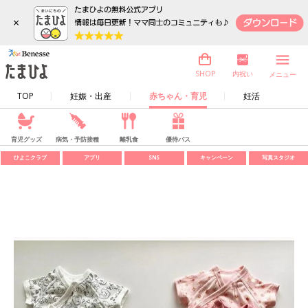
×
内祝い
SHOP
メニュー
TOP
妊娠・出産
赤ちゃん・育児
妊活
育児グッズ
病気・予防接種
離乳食
優待パス
ひよこクラブ
アプリ
SNS
キャンペーン
写真スタジオ