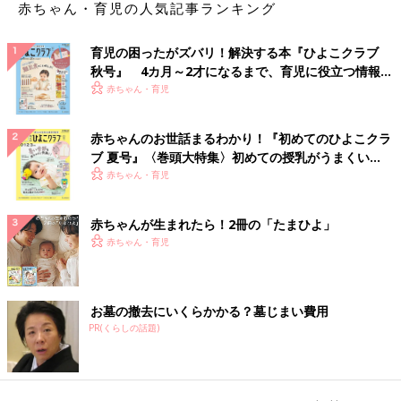
赤ちゃん・育児の人気記事ランキング
育児の困ったがズバリ！解決する本『ひよこクラブ
秋号』 4カ月～2才になるまで、育児に役立つ情報が
いっぱい！
赤ちゃん・育児
赤ちゃんのお世話まるわかり！『初めてのひよこクラ
ブ 夏号』〈巻頭大特集〉初めての授乳がうまくい
く！ おっぱい・ミルクの基本と夏のトラブル 解決テ
赤ちゃん・育児
ク
赤ちゃんが生まれたら！2冊の「たまひよ」
赤ちゃん・育児
お墓の撤去にいくらかかる？墓じまい費用
PR(くらしの話題)