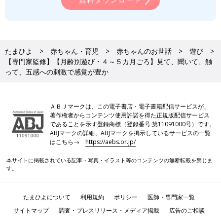
たまひよ
赤ちゃん・育児
赤ちゃんのお世話
遊び
【専門家監修】【月齢別遊び・４～５カ月ごろ】見て、聞いて、触
って、五感への刺激で感覚が豊か
ＡＢＪマークは、この電子書店・電子書籍配信サービスが、
著作権者からコンテンツ使用許諾を得た正規版配信サービス
であることを示す登録商標（登録番号 第11091000号）です。
ABJマークの詳細、ABJマークを掲示しているサービスの一覧
はこちら→
https://aebs.or.jp/
本サイトに掲載されている記事・写真・イラスト等のコンテンツの無断転載を禁じま
す。
たまひよについて
利用規約
ポリシー
医師・専門家一覧
サイトマップ
調査・プレスリリース・メディア掲載
広告のご相談