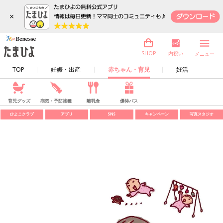
×
内祝い
SHOP
メニュー
TOP
妊娠・出産
赤ちゃん・育児
妊活
育児グッズ
病気・予防接種
離乳食
優待パス
ひよこクラブ
アプリ
SNS
キャンペーン
写真スタジオ